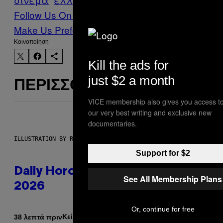
Follow Us On Discover
Make Us Preferred In Top Stories
Kοινοποίηση
Kill the ads for
just $2 a month
ΠΕΡΙΣΣΌΤΕΡΑ ΣΑΝ ΑΥΤΌ
VICE membership also gives you access t
our very best writing and exclusive new
documentaries.
ILLUSTRATION BY REESA.
Support for $2
Daily Horoscope: August 6,
See All Membership Plans
2026
Or, continue for free
Κείμενο
38 λεπτά πριν
Ashley Fike