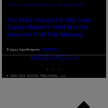
PHOTO BY JOHN LOCHER/POOL/AFP VIA GETTY IMAGES
The Man Charged in Rap Icon
Tupac Shakur’s 1996 Murder
Goes On Trial This Monday
Κείμενο
9 ώρες πριν
Dan Milam
VICE
MEDIA
INSTAGRAM
TIKTOK
YOUTUBE
© 2026 VICE DIGITAL PUBLISHING, LLC