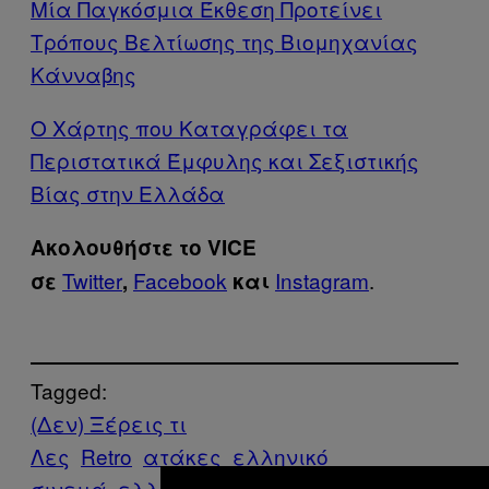
Μία Παγκόσμια Έκθεση Προτείνει
Τρόπους Βελτίωσης της Βιομηχανίας
Κάνναβης
Ο Χάρτης που Καταγράφει τα
Περιστατικά Έμφυλης και Σεξιστικής
Βίας στην Ελλάδα
Ακολουθήστε το VICE
Twitter
Facebook
Instagram
.
σε
,
και
Tagged:
(Δεν) Ξέρεις τι
Λες
Retro
ατάκες
ελληνικό
σινεμά
ελληνικός κινηματογράφος