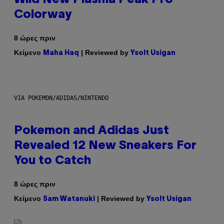
Wild New Plasma Peak Pro
Colorway
8 ώρες πριν
Κείμενο
| Reviewed by
Maha Haq
Ysolt Usigan
VIA POKEMON/ADIDAS/NINTENDO
Pokemon and Adidas Just
Revealed 12 New Sneakers For
You to Catch
8 ώρες πριν
Κείμενο
| Reviewed by
Sam Watanuki
Ysolt Usigan