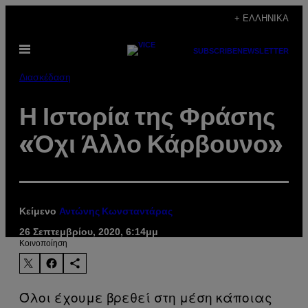
Μετάβαση
+ ΕΛΛΗΝΙΚΆ
στο
Ανοίξτε
περιεχόμενο
SUBSCRIBE
NEWSLETTER
το
μενού
Διασκέδαση
Η Ιστορία της Φράσης
«Όχι Άλλο Κάρβουνο»
Κείμενο
Αντώνης Κωνσταντάρας
26 Σεπτεμβρίου, 2020, 6:14μμ
Kοινοποίηση
Όλοι έχουμε βρεθεί στη μέση κάποιας