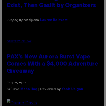
Exist, Then Gaslit by Organizers
Κείμενο
9 ώρες πριν
Lauren Boisvert
COURTESY OF PAX
PAX’s New Aurora Burst Vape
Comes With a $4,000 Adventure
Giveaway
9 ώρες πριν
Κείμενο
| Reviewed by
Maha Haq
Ysolt Usigan