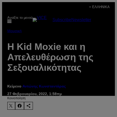
Μετάβαση
+ ΕΛΛΗΝΙΚΆ
στο
Ανοίξτε το μενού
Subscribe
Newsletter
περιεχόμενο
Μουσική
H Kid Moxie και η
Απελευθέρωση της
Σεξουαλικότητας
Κείμενο
Αντώνης Κωνσταντάρας
27 Φεβρουαρίου, 2022, 1:58πμ
Kοινοποίηση