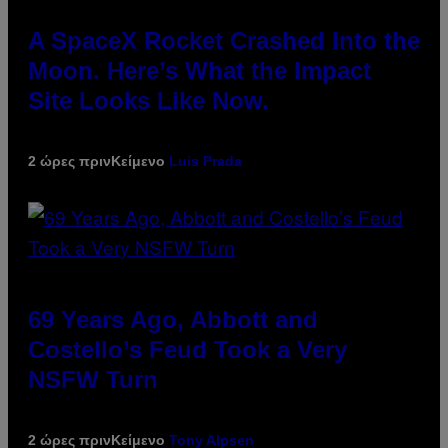
A SpaceX Rocket Crashed Into the
Moon. Here’s What the Impact
Site Looks Like Now.
2 ώρες πριν
Κείμενο
Luis Prada
69 Years Ago, Abbott and
Costello’s Feud Took a Very
NSFW Turn
2 ώρες πριν
Κείμενο
Tony Alpsen