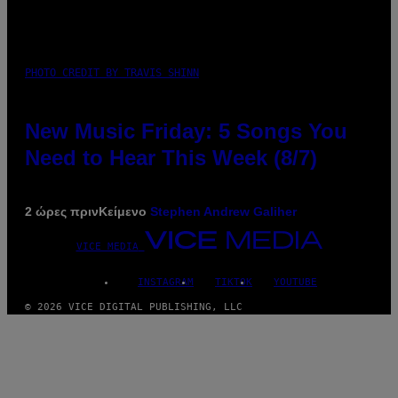
PHOTO CREDIT BY TRAVIS SHINN
New Music Friday: 5 Songs You
Need to Hear This Week (8/7)
2 ώρες πριν
Κείμενο
Stephen Andrew Galiher
VICE MEDIA
INSTAGRAM
TIKTOK
YOUTUBE
© 2026 VICE DIGITAL PUBLISHING, LLC