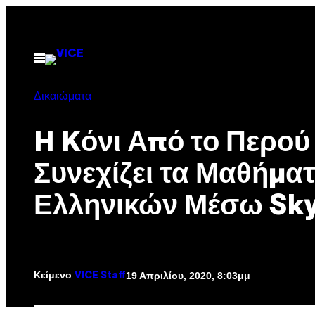
Μετάβαση
στο
περιεχόμενο
Ανοίξτε
το
μενού
Δικαιώματα
H Kόνι Από το Περού
Συνεχίζει τα Μαθήμα
Ελληνικών Μέσω Sk
Κείμενο
19 Απριλίου, 2020, 8:03μμ
VICE Staff