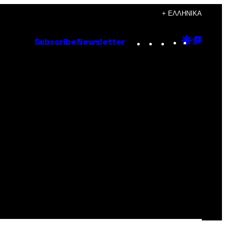
+ ΕΛΛΗΝΙΚΆ
Instagram
TikTok
YouTube
Google
Goog
Subscribe
Newsletter
Discove
Top
Posts