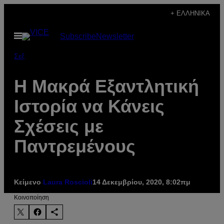
Μετάβαση
+ ΕΛΛΗΝΙΚΆ
στο
Ανοίξτε
Subscribe
Newsletter
περιεχόμενο
το
μενού
Σεξ
Η Μακρά Εξαντλητική
Ιστορία να Κάνεις
Σχέσεις με
Παντρεμένους
Κείμενο
Laura Roscioli
14 Δεκεμβρίου, 2020, 8:02πμ
Kοινοποίηση