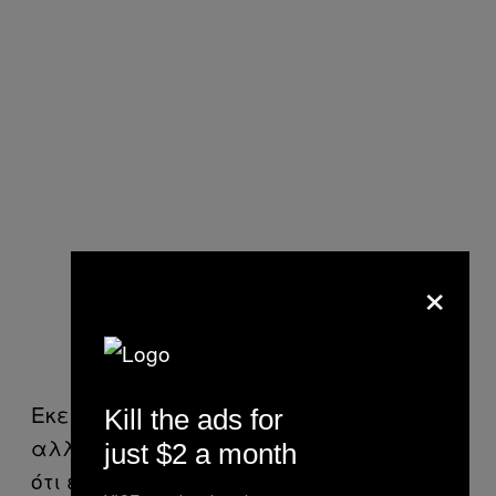
×
Εκείνος μου είχε πει ότι μ’ αγαπούσε,
Kill the ads for
αλλά δεν τον πίστεψα ποτέ και νομίζω
just $2 a month
ότι έκανα καλά. Ένιωθα έλξη αλλά και