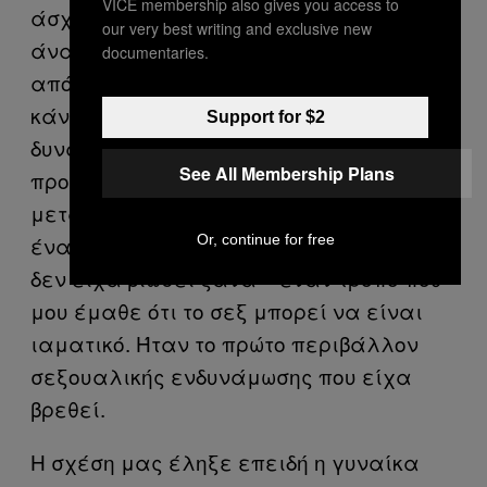
VICE membership also gives you access to
άσχημα για εκείνον, ωστόσο κάπως με
our very best writing and exclusive new
άναβε το πώς με είχε ανάγκη. Ένιωθα
documentaries.
από τη μια ότι δεν μπορούσα να τον
κάνω να νιώσει καλύτερα αλλά το πιο
Support for $2
δυνατό κομμάτι μου, μου έλεγε να
See All Membership Plans
προσπαθήσω. Η ανάγκη του
μεταφραζόταν στο σεξ που κάναμε με
Or, continue for free
έναν έντονο και παθιασμένο τρόπο που
δεν είχα βιώσει ξανά – έναν τρόπο που
μου έμαθε ότι το σεξ μπορεί να είναι
ιαματικό. Ήταν το πρώτο περιβάλλον
σεξουαλικής ενδυνάμωσης που είχα
βρεθεί.
Η σχέση μας έληξε επειδή η γυναίκα