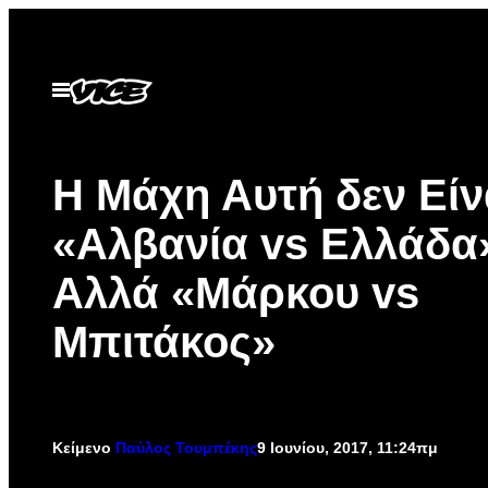
Μετάβαση
στο
περιεχόμενο
Ανοίξτε
το
μενού
Η Μάχη Αυτή δεν Είν
«Αλβανία vs Ελλάδα
Αλλά «Μάρκου vs
Μπιτάκος»
Κείμενο
Παύλος Τουμπέκης
9 Ιουνίου, 2017, 11:24πμ