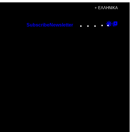
+ ΕΛΛΗΝΙΚΆ
Instagram
TikTok
YouTube
Google
Googl
Subscribe
Newsletter
Discover
Top
Posts