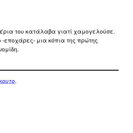
χέρια του κατάλαβα γιατί χαμογελούσε.
b -εποχάρες- μια κόπια της πρώτης
νομίδη.
.
κουτο