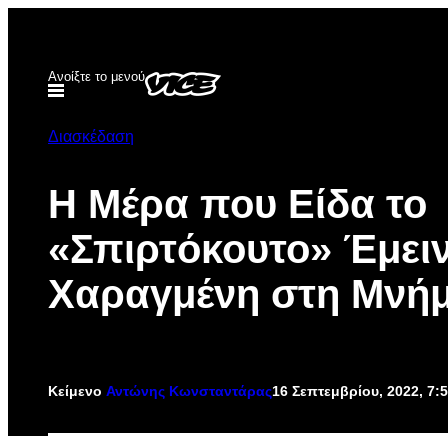
Μετάβαση
στο
περιεχόμενο
Ανοίξτε το μενού
Διασκέδαση
Η Μέρα που Είδα το
«Σπιρτόκουτο» Έμει
Χαραγμένη στη Μνή
Κείμενο
Αντώνης Κωνσταντάρας
16 Σεπτεμβρίου, 2022, 7: