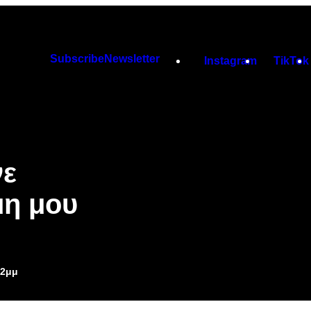
Subscribe
Newsletter
Instagram
TikTok
νε
μη μου
52μμ