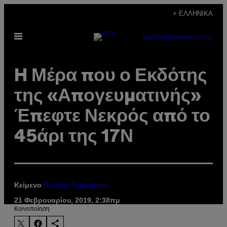
Μετάβαση
+ ΕΛΛΗΝΙΚΆ
στο
Ανοίξτε
περιεχόμενο
SUBSCRIBE
NEWSLETTER
το
μενού
H Μέρα που ο Εκδότης
της «Απογευματινής»
Έπεφτε Νεκρός από το
45άρι της 17Ν
Κείμενο
Παύλος Τουμπέκης
21 Φεβρουαρίου, 2019, 2:38πμ
Kοινοποίηση