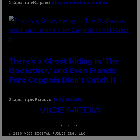
Κείμενο
1 ώρα πριν
Stephen Andrew Galiher
There’s a Ghost Hiding in ‘The
Godfather,’ and Even Francis
Ford Coppola Didn’t Catch It
Κείμενο
2 ώρες πριν
Tony Alpsen
VICE
MEDIA
INSTAGRAM
TIKTOK
YOUTUBE
© 2026 VICE DIGITAL PUBLISHING, LLC