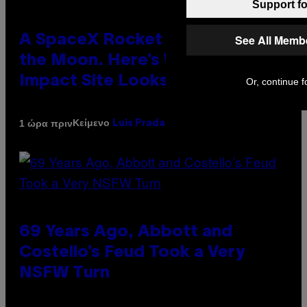
Support fo
See All Memb
A SpaceX Rocket Crashed Into
the Moon. Here’s What the
Impact Site Looks Like Now.
Or, continue f
Κείμενο
1 ώρα πριν
Luis Prada
69 Years Ago, Abbott and
Costello’s Feud Took a Very
NSFW Turn