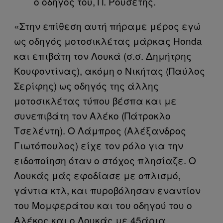
ο οδηγός του, Π. Ρουσέτης.
«Στην επίθεση αυτή πήραμε μέρος εγώ
ως οδηγός μοτοσικλέτας μάρκας Honda
και επιβάτη τον Λουκά (σ.σ. Δημήτρης
Κουφοντίνας), ακόμη ο Νικήτας (Παύλος
Σερίφης) ως οδηγός της άλλης
μοτοσικλέτας τύπου βέσπα και με
συνεπιβάτη τον Αλέκο (Πάτροκλο
Τσελέντη). Ο Λάμπρος (Αλέξανδρος
Γιωτόπουλος) είχε τον ρόλο για την
ειδοποίηση όταν ο στόχος πλησίαζε. Ο
Λουκάς μάς εφοδίασε με οπλισμό,
γάντια κτλ, και πυροβόλησαν εναντίον
του Μομφεράτου και του οδηγού του ο
Αλέκος και ο Λουκάς με 45άρια