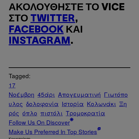
ΑΚΟΛΟΥΘΉΣΤΕ ΤΟ VICE
ΣΤΟ
TWITTER
,
FACEBOOK
ΚΑΙ
INSTAGRAM
.
Tagged:
17
Νοέμβρη
45άρι
Απογευματινή
Γιωτόπο
υλος
δολοφονία
Ιστορία
Κολωνάκι
Ξη
ρός
όπλο
πιστόλι
Τρομοκρατία
Follow Us On Discover
Make Us Preferred In Top Stories
Kοινοποίηση