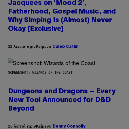
Jacquees on ‘Mood 2’,
Fatherhood, Gospel Music, and
Why Simping Is (Almost) Never
Okay [Exclusive]
Κείμενο
11 λεπτά πριν
Caleb Catlin
SCREENSHOT: WIZARDS OF THE COAST
Dungeons and Dragons – Every
New Tool Announced for D&D
Beyond
Κείμενο
26 λεπτά πριν
Denny Connolly