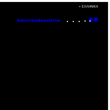
+ ΕΛΛΗΝΙΚΆ
Instagram
TikTok
YouTube
Google
Goog
Subscribe
Newsletter
Discove
Top
Posts