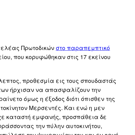
γγελέας Πρωτοδικών
στο παραπεμπτικό
ίου, που κορυφώθηκαν στις 17 εκείνου
5λεπτος, προθεσμία εις τους σπουδαστάς
στων ήρχισαν να απασφαλίζουν την
ραίνετο όμως η έξοδος διότι όπισθεν της
τοκίνητον Μερσεντές. Και ενώ η μεν
ίχε καταστή εμφανής, προσπάθεια δε
φράσσοντας την πύλην αυτοκινήτου,
απώλεσε την ψυχραιμίαν του και εν οργή