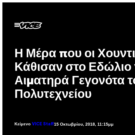
Μετάβαση
στο
περιεχόμενο
Ανοίξτε
το
μενού
Η Μέρα που οι Χουντι
Κάθισαν στο Εδώλιο 
Αιματηρά Γεγονότα τ
Πολυτεχνείου
Κείμενο
15 Οκτωβρίου, 2018, 11:15μμ
VICE Staff