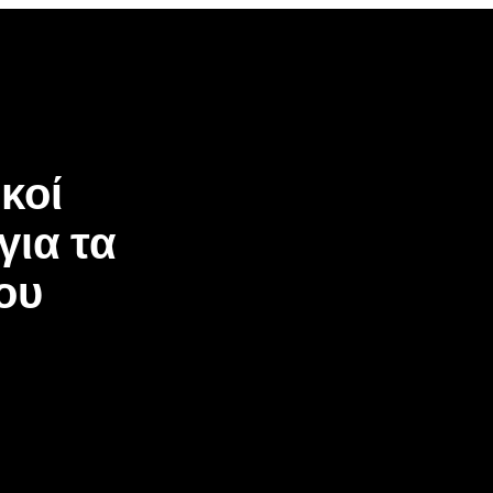
κοί
για τα
ου