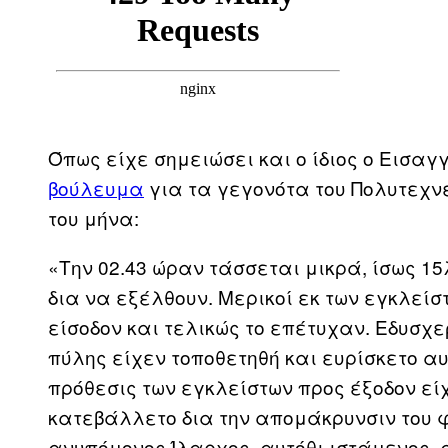
Όπως είχε σημειώσει και ο ίδιος ο Εισα
βούλευμα
για τα γεγονότα του Πολυτεχνε
του μήνα:
«Την 02.43 ώραν τάσσεται μικρά, ίσως 1
δια να εξέλθουν. Μερικοί εκ των εγκλεί
είσοδον και τελικώς το επέτυχαν. Εδυσχε
πύλης είχεν τοποθετηθή και ευρίσκετο αυ
πρόθεσις των εγκλείστων προς έξοδον ε
κατεβάλλετο δια την απομάκρυνσιν του 
ανυπόμονος Ίλαρχος, αυτόθι ιστάμενος, 