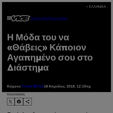
Μετάβαση
+ ΕΛΛΗΝΙΚΆ
στο
Ανοίξτε
Subscribe
Newsletter
περιεχόμενο
το
μενού
Η Μόδα του να
«Θάβεις» Κάποιον
Αγαπημένο σου στο
Διάστημα
Κείμενο
18 Απριλίου, 2018, 12:15πμ
Frank White
Kοινοποίηση