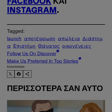
FACEBOOK
ΚΑΙ
INSTAGRAM
.
Tagged:
launch
αποτέφρωση
απώλεια
Διάστημ
α
Επιστήμη
Θάνατος
οικογένειες
Follow Us On Discover
Make Us Preferred In Top Stories
Kοινοποίηση
ΠΕΡΙΣΣΌΤΕΡΑ ΣΑΝ ΑΥΤΌ