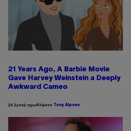
21 Years Ago, A Barbie Movie
Gave Harvey Weinstein a Deeply
Awkward Cameo
Κείμενο
24 λεπτά πριν
Tony Alpsen