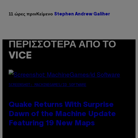
Κείμενο
11 ώρες πριν
Stephen Andrew Galiher
ΠΕΡΙΣΣΌΤΕΡΑ ΑΠΌ ΤΟ
VICE
SCREENSHOT: MACHINEGAMES/ID SOFTWARE
Quake Returns With Surprise
Dawn of the Machine Update
Featuring 19 New Maps