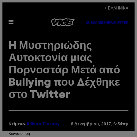
Μετάβαση
+ ΕΛΛΗΝΙΚΆ
στο
Ανοίξτε
περιεχόμενο
SUBSCRIBE
NEWSLETTER
το
μενού
H Μυστηριώδης
Αυτοκτονία μιας
Πορνοστάρ Μετά από
Bullying που Δέχθηκε
στο Twitter
Κείμενο
8 Δεκεμβρίου, 2017, 6:54πμ
Allison Tierney
Kοινοποίηση