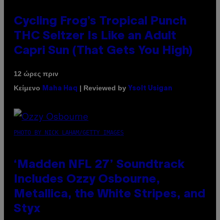
Cycling Frog’s Tropical Punch
THC Seltzer Is Like an Adult
Capri Sun (That Gets You High)
12 ώρες πριν
Κείμενο
| Reviewed by
Maha Haq
Ysolt Usigan
PHOTO BY NICK LAHAM/GETTY IMAGES
‘Madden NFL 27’ Soundtrack
Includes Ozzy Osbourne,
Metallica, the White Stripes, and
Styx