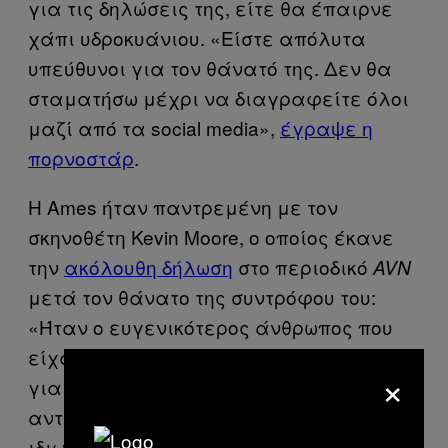
για τις δηλώσεις της, είτε θα έπαιρνε
χάπι υδροκυάνιου. «Είστε απόλυτα
υπεύθυνοι για τον θάνατό της. Δεν θα
σταματήσω μέχρι να διαγραφείτε όλοι
μαζί από τα social media»,
έγραψε η
πορνοστάρ
.
Η Ames ήταν παντρεμένη με τον
σκηνοθέτη Kevin Moore, ο οποίος έκανε
την
ακόλουθη δήλωση
στο περιοδικό
AVN
μετά τον θάνατο της συντρόφου του:
«Ήταν ο ευγενικότερος άνθρωπος που
είχα γνωρίσει και σήμαινε τα πάντα
×
για μένα. Παρακαλώ να
αντιμετωπίσετε όλο αυτό ως ένα
ιδιωτικό οικογενειακό θέμα σε μία πολύ