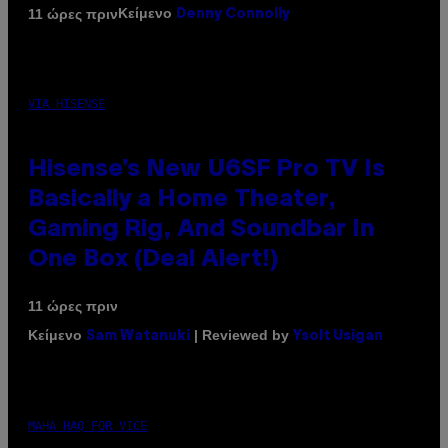
Κείμενο
11 ώρες πριν
Denny Connolly
VIA HISENSE
Hisense’s New U6SF Pro TV Is
Basically a Home Theater,
Gaming Rig, And Soundbar In
One Box (Deal Alert!)
11 ώρες πριν
Κείμενο
| Reviewed by
Sam Watanuki
Ysolt Usigan
MAHA HAQ FOR VICE