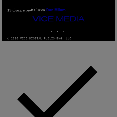
Κείμενο
13 ώρες πριν
Dan Milam
VICE
MEDIA
INSTAGRAM
TIKTOK
YOUTUBE
© 2026 VICE DIGITAL PUBLISHING, LLC