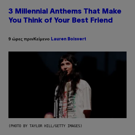
3 Millennial Anthems That Make
You Think of Your Best Friend
Κείμενο
9 ώρες πριν
Lauren Boisvert
(PHOTO BY TAYLOR HILL/GETTY IMAGES)