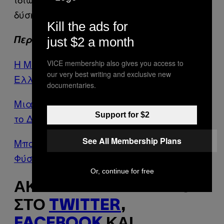
δύσκολη στιγμή».
Kill the ads for
Περισσότερα από το VICE
just $2 a month
Η Μεγάλη και Αιματηρή Ιστορία των
VICE membership also gives you access to
our very best writing and exclusive new
Ελλήνων Σατανιστών της Παλλήνης
documentaries.
Μια Γειτονιά στη Θεσσαλονίκη Φτιάχνει
Support for $2
το Δικό της Πάρκο Τσέπης
See All Membership Plans
Μπορείς Όντως να Επικοινωνήσεις με τη
Φύση Όταν Παίρνεις LSD;
Or, continue for free
ΑΚΟΛΟΥΘΉΣΤΕ ΤΟ VICE
ΣΤΟ
TWITTER
,
FACEBOOK
ΚΑΙ