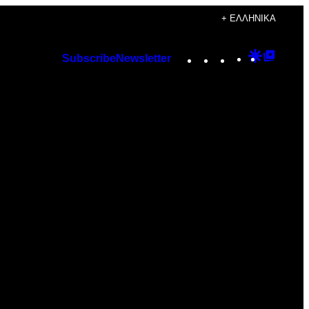
+ ΕΛΛΗΝΙΚΆ
Instagram
TikTok
YouTube
Google
Googl
Subscribe
Newsletter
Discover
Top
Posts