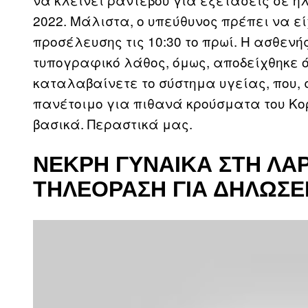
2022. Μάλιστα, ο υπεύθυνος πρέπει να 
προσέλευσης τις 10:30 το πρωί. Η ασθενή
τυπογραφικό λάθος, όμως, αποδείχθηκε ό
καταλαβαίνετε το σύστημα υγείας, που, 
πανέτοιμο για πιθανά κρούσματα του Κορ
βασικά. Περαστικά μας.
ΝΕΚΡΉ ΓΥΝΑΊΚΑ ΣΤΗ ΛΆΡ
ΤΗΛΕΌΡΑΣΗ ΓΙΑ ΔΗΛΏΣΕ
P
l
a
y
v
i
d
e
o