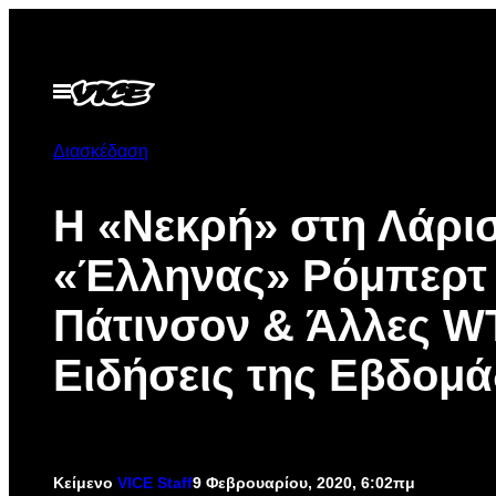
Μετάβαση
στο
περιεχόμενο
Ανοίξτε
το
μενού
Διασκέδαση
Η «Νεκρή» στη Λάρισ
«Έλληνας» Ρόμπερτ
Πάτινσον & Άλλες W
Ειδήσεις της Εβδομ
Κείμενο
VICE Staff
9 Φεβρουαρίου, 2020, 6:02πμ