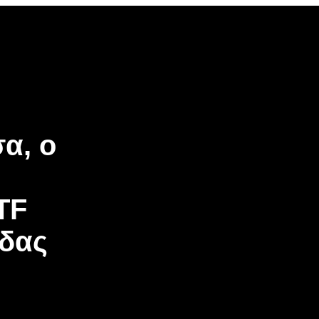
α, ο
TF
άδας