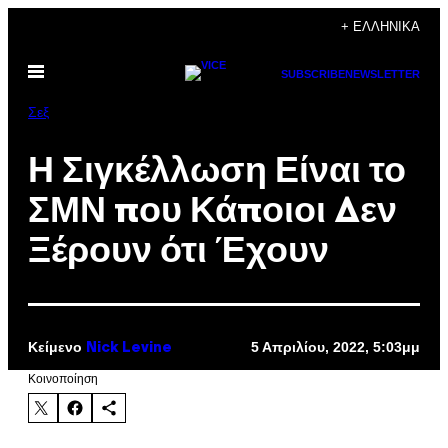
Μετάβαση
+ ΕΛΛΗΝΙΚΆ
στο
Ανοίξτε
περιεχόμενο
SUBSCRIBE
NEWSLETTER
το
μενού
Σεξ
Η Σιγκέλλωση Είναι το
ΣΜΝ που Κάποιοι Δεν
Ξέρουν ότι Έχουν
Κείμενο
5 Απριλίου, 2022, 5:03μμ
Nick Levine
Kοινοποίηση