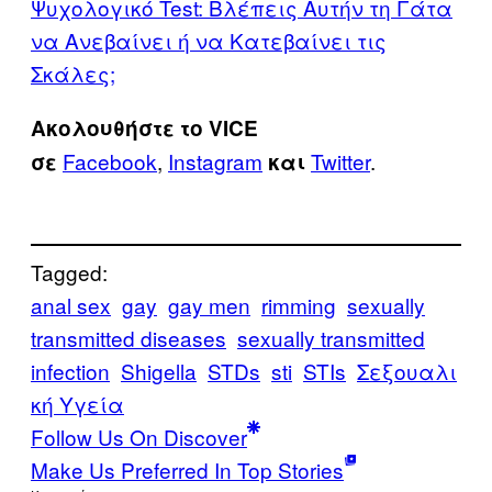
Ψυχολογικό Test: Βλέπεις Αυτήν τη Γάτα
να Ανεβαίνει ή να Κατεβαίνει τις
Σκάλες;
Ακολουθήστε το VICE
Facebook
,
Instagram
Twitter
.
σε
και
Tagged:
anal sex
gay
gay men
rimming
sexually
transmitted diseases
sexually transmitted
infection
Shigella
STDs
sti
STIs
Σεξουαλι
κή Υγεία
Follow Us On Discover
Make Us Preferred In Top Stories