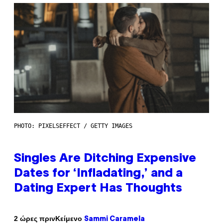
PHOTO: PIXELSEFFECT / GETTY IMAGES
Singles Are Ditching Expensive
Dates for ‘Infladating,’ and a
Dating Expert Has Thoughts
Κείμενο
2 ώρες πριν
Sammi Caramela