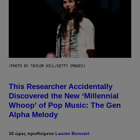
(PHOTO BY TAYLOR HILL/GETTY IMAGES)
This Researcher Accidentally
Discovered the New ‘Millennial
Whoop’ of Pop Music: The Gen
Alpha Melody
10 ώρες πριν
Κείμενο
Lauren Boisvert