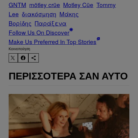
GNTM
mötley crüe
Motley Cüe
Tommy
Lee
διακόσμηση
Μάκης
Βορίδης
Παράξενα
Follow Us On Discover
Make Us Preferred In Top Stories
Kοινοποίηση
ΠΕΡΙΣΣΌΤΕΡΑ ΣΑΝ ΑΥΤΌ