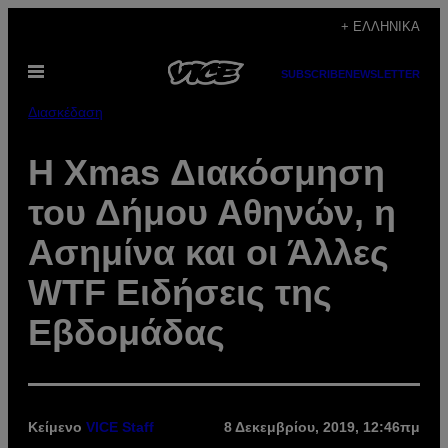
Μετάβαση
+ ΕΛΛΗΝΙΚΆ
στο
Ανοίξτε
περιεχόμενο
SUBSCRIBE
NEWSLETTER
το
μενού
Διασκέδαση
Η Xmas Διακόσμηση
του Δήμου Αθηνών, η
Ασημίνα και οι Άλλες
WTF Ειδήσεις της
Εβδομάδας
Κείμενο
VICE Staff
8 Δεκεμβρίου, 2019, 12:46πμ