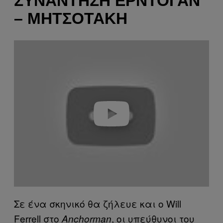
ΣΥΝΆΝΤΗΣΗ ΕΡΝΤΟΓΆΝ
– ΜΗΤΣΟΤΆΚΗ
P
l
a
y
v
i
d
e
o
Σε ένα σκηνικό θα ζήλευε και ο Will
Ferrell στο
, οι υπεύθυνοι του
Anchorman