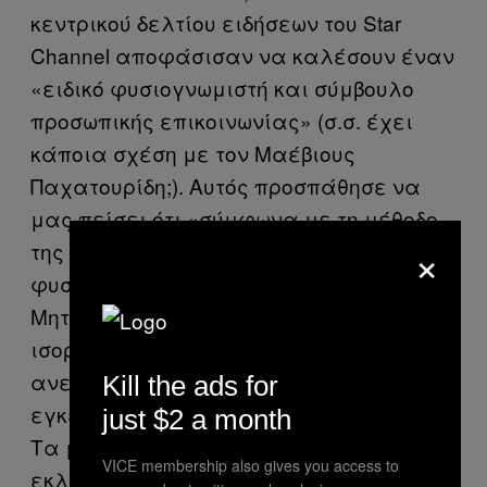
κεντρικού δελτίου ειδήσεων του Star
Channel αποφάσισαν να καλέσουν έναν
«ειδικό φυσιογνωμιστή και σύμβουλο
προσωπικής επικοινωνίας» (σ.σ. έχει
κάποια σχέση με τον Μαέβιους
Παχατουρίδη;). Αυτός προσπάθησε να
μας πείσει ότι «σύμφωνα με τη μέθοδο
×
της μορφοψυχολογίας και
φυσιογνωμικής, το πρόσωπο του κ.
Μητσοτάκη είναι πιο επίμηκες, είναι
ισορροπημένο σε πλάτος με
ανεπτυγμένες τις ανώτερες
Kill the ads for
εγκεφαλική και συναισθηματική ζώνη.
just $2 a month
Τα μάτια, η μύτη, το στόμα είναι πιο
VICE membership also gives you access to
εκλεπτυσμένα και εσωτερικευμένα».