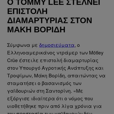
Ο TOMMY LEE ΣΤΈΛΝΕΙ
ΕΠΙΣΤΟΛΉ
ΔΙΑΜΑΡΤΥΡΊΑΣ ΣΤΟΝ
ΜΆΚΗ ΒΟΡΊΔΗ
Σύμφωνα με
δημοσιεύματα
, ο
Ελληνοαμερικάνος ντράμερ των Mötley
Crüe έστειλε επιστολή διαμαρτυρίας
στον Υπουργό Αγροτικής Ανάπτυξης και
Τροφίμων, Μάκη Βορίδη, απαιτώντας να
σταματήσει ο βασανισμός των
γαϊδουριών στη Σαντορίνη. «Με
εξόργισε ιδιαίτερα ότι ο νόμος που
υιοθετήθηκε πριν από λίγα χρόνια για
την προστασία των γαϊδουριών δεν