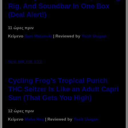
Rig, And Soundbar In One Box
(Deal Alert!)
11 ώρες πριν
Κείμενο
Sam Watanuki
| Reviewed by
Ysolt Usigan
MAHA HAQ FOR VICE
Cycling Frog’s Tropical Punch
THC Seltzer Is Like an Adult Capri
Sun (That Gets You High)
12 ώρες πριν
Κείμενο
Maha Haq
| Reviewed by
Ysolt Usigan