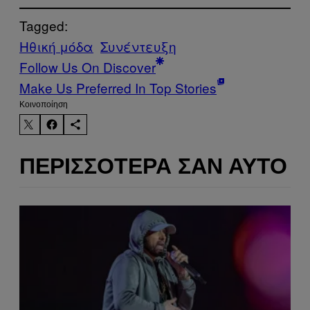
Tagged:
Ηθική μόδα
Συνέντευξη
Follow Us On Discover
Make Us Preferred In Top Stories
Kοινοποίηση
ΠΕΡΙΣΣΌΤΕΡΑ ΣΑΝ ΑΥΤΌ