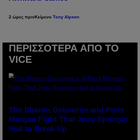
2 ώρες πριν
Κείμενο
Tony Alpsen
ΠΕΡΙΣΣΌΤΕΡΑ ΑΠΌ ΤΟ
VICE
The Sharon Osbourne and Piers
Morgan Fight That Jerry Springer
Had to Break Up