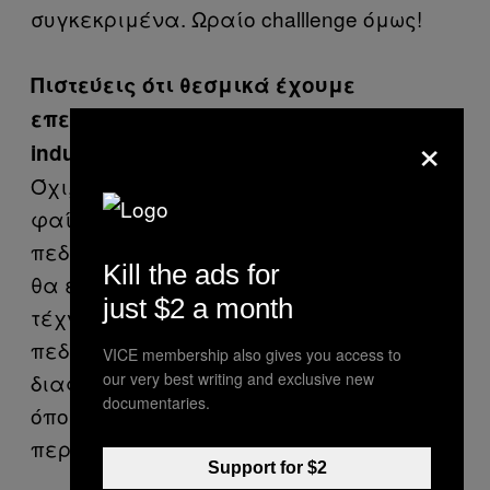
συγκεκριμένα. Ωραίο challlenge όμως!
Πιστεύεις ότι θεσμικά έχουμε
επενδύσει αρκετά στο συγκεκριμένο
×
industry στην Ελλάδα;
Όχι, δεν έχουμε επενδύσει. Γενικά
φαίνεται ότι η μόδα δεν είναι ελκυστικό
πεδίο επενδύσεων. Πιστεύω βέβαια πως
Kill the ads for
θα έπρεπε να συγκαταλέγεται στην
just $2 a month
τέχνη και τον πολιτισμό γιατί είναι ένα
πεδίο μέσα από το οποίο μπορεί να
VICE membership also gives you access to
our very best writing and exclusive new
διαφημιστεί η χώρα και εκτός συνόρων
documentaries.
όποτε ίσως να είχε αξία να προωθηθεί
περισσότερο.
Support for $2