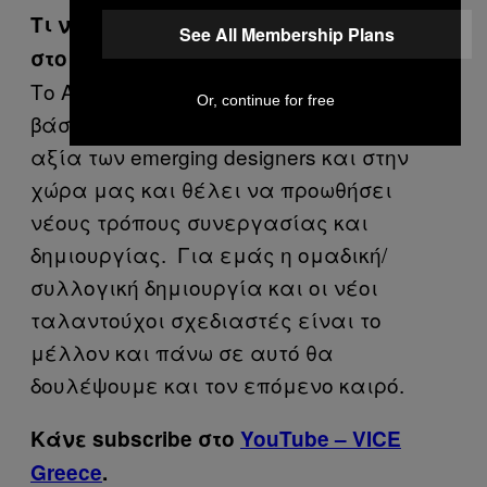
Τι να περιμένουμε από εδώ και πέρα
See All Membership Plans
στο Aiki Diounot;
Το Aiki Diounot θέλει να θέσει μια άλλη
Or, continue for free
βάση στη μόδα. Θέλει να αναδείξει την
αξία των emerging designers και στην
χώρα μας και θέλει να προωθήσει
νέους τρόπους συνεργασίας και
δημιουργίας. Για εμάς η ομαδική/
συλλογική δημιουργία και οι νέοι
ταλαντούχοι σχεδιαστές είναι το
μέλλον και πάνω σε αυτό θα
δουλέψουμε και τον επόμενο καιρό.
Κάνε subscribe στο
YouTube – VICE
Greece
.