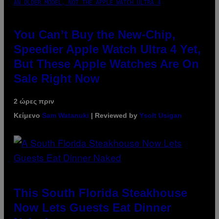
AN OLDER MODEL, NOT THE APPLE WATCH ULTRA 4
You Can’t Buy the New-Chip,
Speedier Apple Watch Ultra 4 Yet,
But These Apple Watches Are On
Sale Right Now
2 ώρες πριν
Κείμενο
Sam Watanuki
| Reviewed by
Ysolt Usigan
This South Florida Steakhouse
Now Lets Guests Eat Dinner