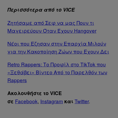
Περισσότερα από το VICE
Ζητήσαμε από Σεφ να μας Πουν τι
Μαγειρεύουν Όταν Έχουν Hangover
Νέοι που Έζησαν στην Επαρχία Μιλούν
για την Κακοποίηση Ζώων που Έχουν Δει
Retro Rappers: Το Προφίλ στο TikTok που
«Ξεθάβει» Βίντεο Από το Παρελθόν των
Rappers
Ακολουθήστε το VICE
Facebook
,
Instagram
Twitter
.
σε
και