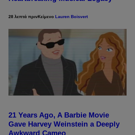
28 λεπτά πριν
Κείμενο
Lauren Boisvert
21 Years Ago, A Barbie Movie
Gave Harvey Weinstein a Deeply
Awkward Cameo