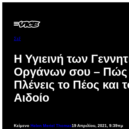
Μετάβαση
στο
περιεχόμενο
Ανοίξτε
το
μενού
Σεξ
Η Υγιεινή των Γεννη
Οργάνων σου – Πώς
Πλένεις το Πέος και τ
Αιδοίο
Κείμενο
Helen Meriel Thomas
19 Απριλίου, 2021, 9:39πμ