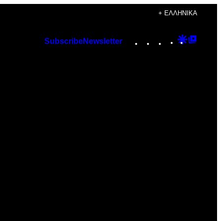
+ ΕΛΛΗΝΙΚΆ
Instagram
TikTok
YouTube
Google
Googl
Subscribe
Newsletter
Discover
Top
Posts