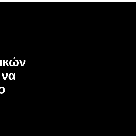
τικών
 να
ο