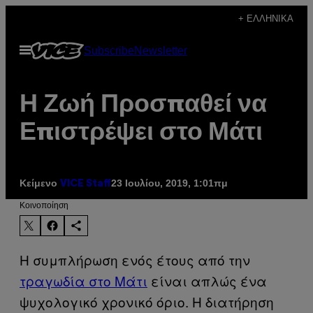
Μετάβαση
+ ΕΛΛΗΝΙΚΆ
στο
Ανοίξτε
Subscribe
Newsletter
περιεχόμενο
το
μενού
Η Ζωή Προσπαθεί να
Επιστρέψει στο Μάτι
Κείμενο
23 Ιουλίου, 2019, 1:01πμ
VICE Staff
Kοινοποίηση
Η συμπλήρωση ενός έτους από την
τραγωδία στο Μάτι
είναι απλώς ένα
ψυχολογικό χρονικό όριο. Η διατήρηση