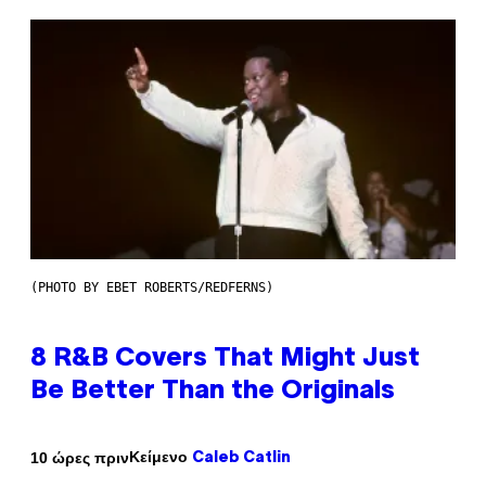
(PHOTO BY EBET ROBERTS/REDFERNS)
8 R&B Covers That Might Just
Be Better Than the Originals
Κείμενο
10 ώρες πριν
Caleb Catlin