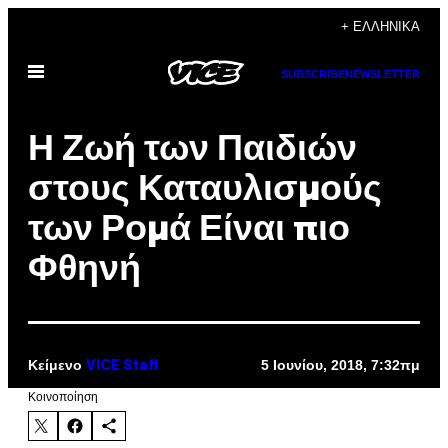
Μετάβαση
+ ΕΛΛΗΝΙΚΆ
στο
Ανοίξτε
περιεχόμενο
SUBSCRIBE
NEWSLETTER
το
μενού
Η Ζωή των Παιδιών
στους Καταυλισμούς
των Ρομά Είναι πιο
Φθηνή
Κείμενο
5 Ιουνίου, 2018, 7:32πμ
VICE Staff
Kοινοποίηση