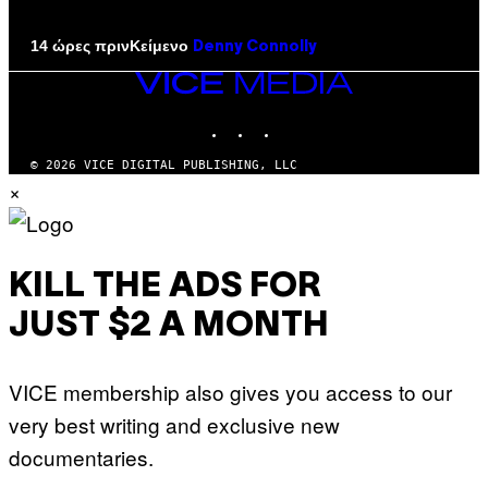
Κείμενο
14 ώρες πριν
Denny Connolly
VICE
MEDIA
INSTAGRAM
TIKTOK
YOUTUBE
© 2026 VICE DIGITAL PUBLISHING, LLC
×
KILL THE ADS FOR
JUST $2 A MONTH
VICE membership also gives you access to our
very best writing and exclusive new
documentaries.