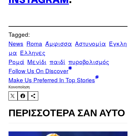
INSTAGRAM
.
Tagged:
News
Roma
Άμφισσα
Αστυνομία
Έγκλη
μα
Έλληνες
Ρομά
Μενίδι
παιδί
πυροβολισμός
Follow Us On Discover
Make Us Preferred In Top Stories
Kοινοποίηση
ΠΕΡΙΣΣΌΤΕΡΑ ΣΑΝ ΑΥΤΌ