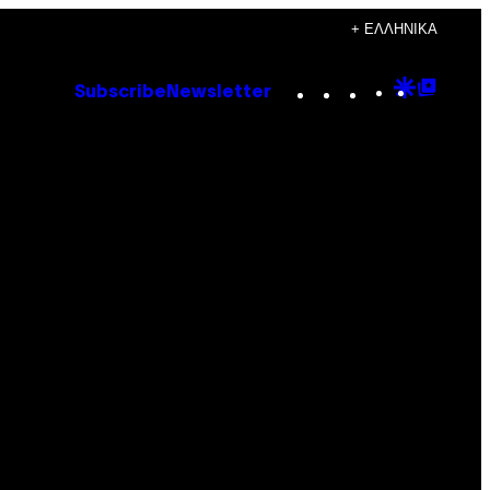
+ ΕΛΛΗΝΙΚΆ
Instagram
TikTok
YouTube
Google
Goog
Subscribe
Newsletter
Discove
Top
Posts