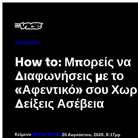
Μετάβαση
στο
περιεχόμενο
Ανοίξτε
το
μενού
Δικαιώματα
How to: Μπορείς να
Διαφωνήσεις με το
«Αφεντικό» σου Χωρ
Δείξεις Ασέβεια
Κείμενο
20 Αυγούστου, 2020, 8:17μμ
Alison Green