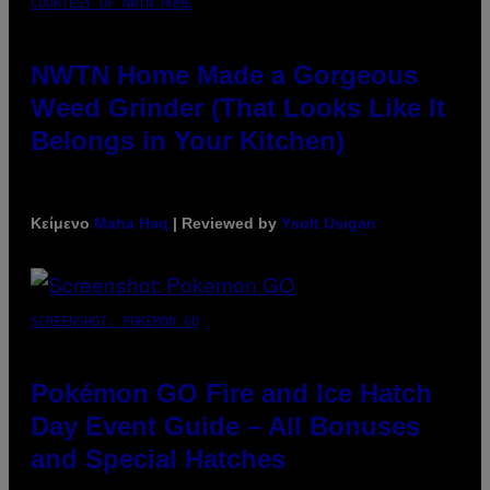
COURTESY OF NWTN HOME
NWTN Home Made a Gorgeous
Weed Grinder (That Looks Like It
Belongs in Your Kitchen)
Κείμενο
Maha Haq
| Reviewed by
Ysolt Usigan
SCREENSHOT: POKEMON GO
Pokémon GO Fire and Ice Hatch
Day Event Guide – All Bonuses
and Special Hatches