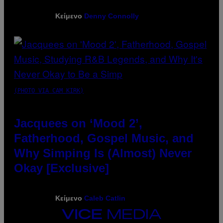
Κείμενο
Denny Connolly
(PHOTO VIA CAM KIRK)
Jacquees on ‘Mood 2’,
Fatherhood, Gospel Music, and
Why Simping Is (Almost) Never
Okay [Exclusive]
Κείμενο
Caleb Catlin
VICE
MEDIA