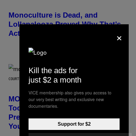
Monoculture is Dead, and
Lollapalooza Proved Why That’s
×
Actually a Great Thing
Κείμενο
Caleb Catlin
Kill the ads for
just $2 a month
COURTESY OF MOOD
VICE membership also gives you access to
MOOD’s 4th Birthday Sale Ends
our very best writing and exclusive new
documentaries.
Today— Get Up to 25% Off
Prerolls, Flower, and More While
Support for $2
You Can