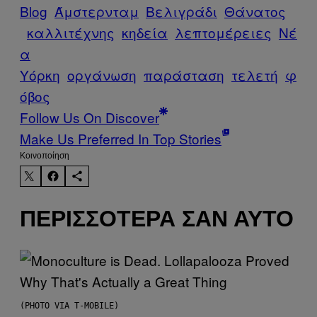
Blog
Άμστερνταμ
Βελιγράδι
Θάνατος
καλλιτέχνης
κηδεία
λεπτομέρειες
Νέ
α
Υόρκη
οργάνωση
παράσταση
τελετή
φ
όβος
Follow Us On Discover
Make Us Preferred In Top Stories
Kοινοποίηση
ΠΕΡΙΣΣΌΤΕΡΑ ΣΑΝ ΑΥΤΌ
(PHOTO VIA T-MOBILE)