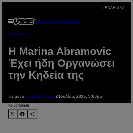
Μετάβαση
+ ΕΛΛΗΝΙΚΆ
στο
Ανοίξτε
Subscribe
Newsletter
περιεχόμενο
το
μενού
Διασκέδαση
Η Marina Abramovic
Έχει ήδη Οργανώσει
την Κηδεία της
Κείμενο
Emily Manning
2 Ιουλίου, 2015, 9:00μμ
Kοινοποίηση