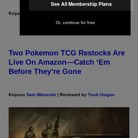
See All Membership Plans
Κείμενο
Maha Haq
| Reviewed by
Ysolt Usigan
Or, continue for free
Two Pokemon TCG Restocks Are
Live On Amazon—Catch ‘Em
Before They’re Gone
Κείμενο
Sam Watanuki
| Reviewed by
Ysolt Usigan