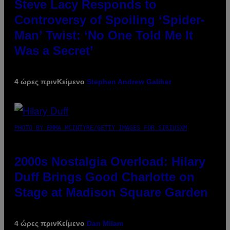
Steve Lacy Responds to
Controversy of Spoiling ‘Spider-
Man’ Twist: ‘No One Told Me It
Was a Secret’
4 ώρες πριν
Κείμενο
Stephen Andrew Galiher
PHOTO BY EMMA MCINTYRE/GETTY IMAGES FOR SIRIUSXM
2000s Nostalgia Overload: Hilary
Duff Brings Good Charlotte on
Stage at Madison Square Garden
4 ώρες πριν
Κείμενο
Dan Milam