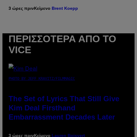
3 ώρες πριν
Κείμενο
Brent Koepp
ΠΕΡΙΣΣΌΤΕΡΑ ΑΠΌ ΤΟ
VICE
PHOTO BY JEFF KRAVITZ/FILMMAGIC
The Set of Lyrics That Still Give
Kim Deal Firsthand
Embarrassment Decades Later
3 ώρες πριν
Κείμενο
Lauren Boisvert