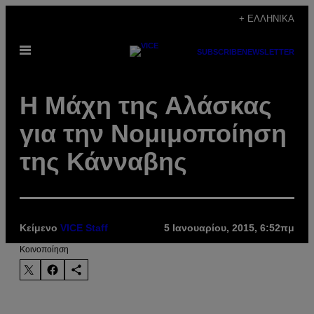
Μετάβαση
+ ΕΛΛΗΝΙΚΆ
στο
Ανοίξτε
περιεχόμενο
SUBSCRIBE
NEWSLETTER
το
μενού
Η Μάχη της Αλάσκας
για την Νομιμοποίηση
της Κάνναβης
Κείμενο
VICE Staff
5 Ιανουαρίου, 2015, 6:52πμ
Kοινοποίηση