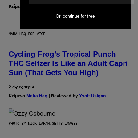
Κείμενο
Sam Watanuki
| Reviewed by
Ysolt Usigan
Or, continue for free
MAHA HAQ FOR VICE
Cycling Frog’s Tropical Punch
THC Seltzer Is Like an Adult Capri
Sun (That Gets You High)
2 ώρες πριν
Κείμενο
Maha Haq
| Reviewed by
Ysolt Usigan
PHOTO BY NICK LAHAM/GETTY IMAGES