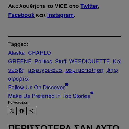
Ακολουθήστε το VICE στο
Twitter
,
Facebook
και
Instagram
.
Tagged:
Alaska
CHARLO
GREENE
Politics
Stuff
WEEDIQUETTE
Κά
νναβη
μαριχουάνα
νομιμοποίηση
ψηφ
οφορία
Follow Us On Discover
Make Us Preferred In Top Stories
Kοινοποίηση
ΠΕΡΙΣΣΌΤΕΡΑ ΣΑΝ ΑΥΤΌ