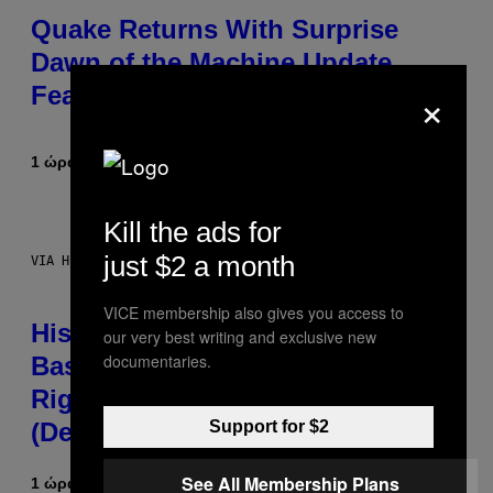
Quake Returns With Surprise
Dawn of the Machine Update
×
Featuring 19 New Maps
1 ώρα πριν
Κείμενο
Denny Connolly
Kill the ads for
just $2 a month
VIA HISENSE
VICE membership also gives you access to
Hisense’s New U6SF Pro TV Is
our very best writing and exclusive new
documentaries.
Basically a Home Theater, Gaming
Rig, And Soundbar In One Box
Support for $2
(Deal Alert!)
See All Membership Plans
1 ώρα πριν