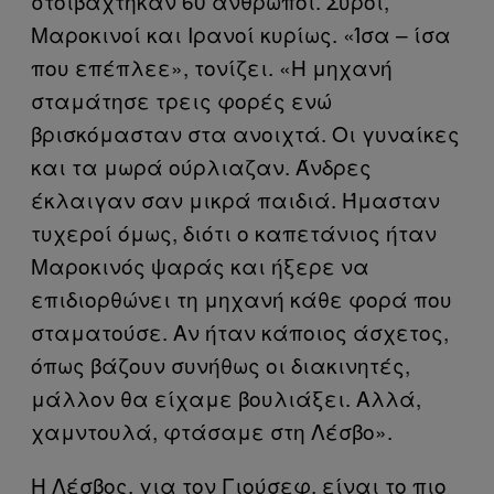
στοιβάχτηκαν 60 άνθρωποι. Σύροι,
Μαροκινοί και Ιρανοί κυρίως. «Ίσα – ίσα
που επέπλεε», τονίζει. «Η μηχανή
σταμάτησε τρεις φορές ενώ
βρισκόμασταν στα ανοιχτά. Οι γυναίκες
και τα μωρά ούρλιαζαν. Άνδρες
έκλαιγαν σαν μικρά παιδιά. Ήμασταν
τυχεροί όμως, διότι ο καπετάνιος ήταν
Μαροκινός ψαράς και ήξερε να
επιδιορθώνει τη μηχανή κάθε φορά που
σταματούσε. Αν ήταν κάποιος άσχετος,
όπως βάζουν συνήθως οι διακινητές,
μάλλον θα είχαμε βουλιάξει. Αλλά,
χαμντουλά, φτάσαμε στη Λέσβο».
Η Λέσβος, για τον Γιούσεφ, είναι το πιο