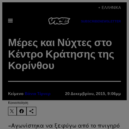
Μετάβαση
+ ΕΛΛΗΝΙΚΆ
στο
Ανοίξτε
περιεχόμενο
SUBSCRIBE
NEWSLETTER
το
μενού
Μέρες και Νύχτες στο
Κέντρο Κράτησης της
Κορίνθου
Κείμενο
20 Δεκεμβρίου, 2015, 9:06μμ
Βάνια Τέρνερ
Kοινοποίηση
«Αγωνίστηκα να ξεφύγω από το πνιγηρό