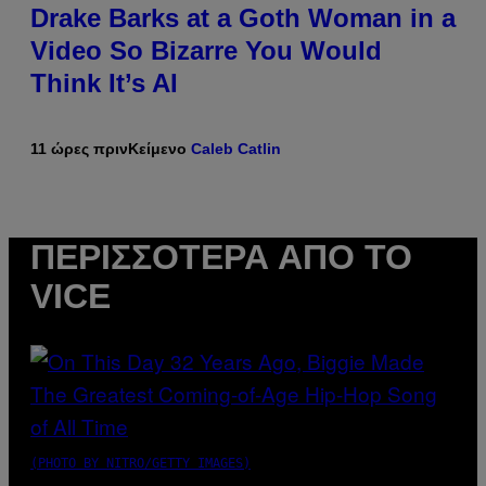
Drake Barks at a Goth Woman in a
Video So Bizarre You Would
Think It’s AI
11 ώρες πριν
Κείμενο
Caleb Catlin
ΠΕΡΙΣΣΌΤΕΡΑ ΑΠΌ ΤΟ
VICE
(PHOTO BY NITRO/GETTY IMAGES)