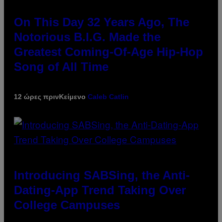
On This Day 32 Years Ago, The
Notorious B.I.G. Made the
Greatest Coming-Of-Age Hip-Hop
Song of All Time
12 ώρες πριν
Κείμενο
Caleb Catlin
Introducing SABSing, the Anti-
Dating-App Trend Taking Over
College Campuses