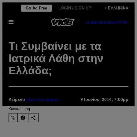
Μετάβαση
Go Ad Free
LOGIN / SIGN UP
+ ΕΛΛΗΝΙΚΆ
στο
Ανοίξτε
περιεχόμενο
SUBSCRIBE
NEWSLETTER
το
μενού
Τι Συμβαίνει με τα
Ιατρικά Λάθη στην
Ελλάδα;
Κείμενο
Λίνα Γιάνναρου
9 Ιουνίου, 2014, 7:00μμ
Kοινοποίηση