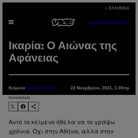
Μετάβαση
+ ΕΛΛΗΝΙΚΆ
στο
Ανοίξτε
περιεχόμενο
SUBSCRIBE
NEWSLETTER
το
μενού
Ικαρία: Ο Αιώνας της
Αφάνειας
Κείμενο
22 Νοεμβρίου, 2021, 1:35πμ
Αλέξης Γαγλίας
Kοινοποίηση
Αυτό το κείμενο ήθελα να το γράψω
χρόνια. Όχι στην Αθήνα, αλλά στην