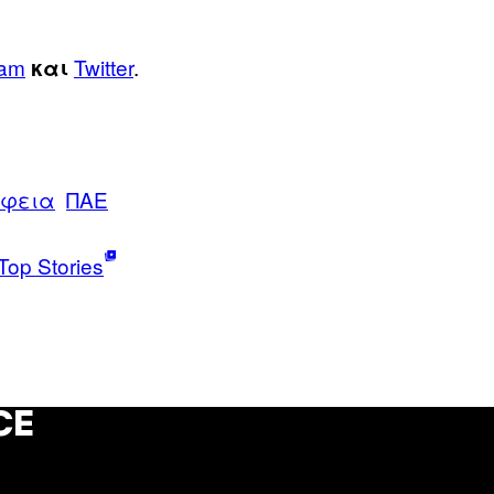
ram
Twitter
.
και
λφεια
ΠΑΕ
Top Stories
CE