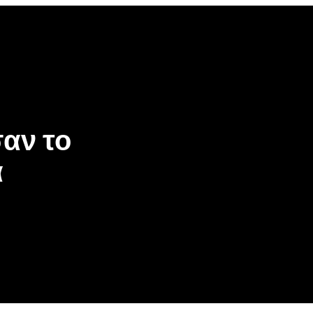
σαν το
α