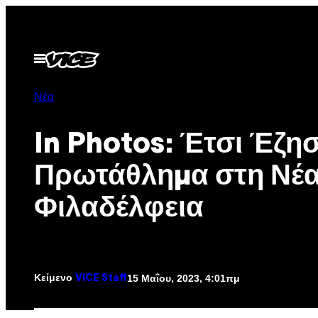
Μετάβαση
στο
περιεχόμενο
Ανοίξτε
το
μενού
Νέα
In Photos: Έτσι Έζη
Πρωτάθλημα στη Νέ
Φιλαδέλφεια
Κείμενο
15 Μαΐου, 2023, 4:01πμ
VICE Staff