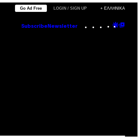
Go Ad Free
LOGIN / SIGN UP
+ ΕΛΛΗΝΙΚΆ
Instagram
TikTok
YouTube
Google
Goog
Subscribe
Newsletter
Discove
Top
Posts