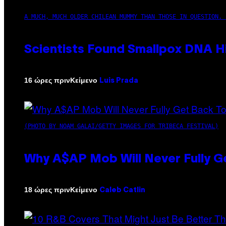
A MUCH, MUCH OLDER CHILEAN MUMMY THAN THOSE IN QUESTION. 
Scientists Found Smallpox DNA H
Κείμενο
16 ώρες πριν
Luis Prada
(PHOTO BY NOAM GALAI/GETTY IMAGES FOR TRIBECA FESTIVAL)
Why A$AP Mob Will Never Fully G
Κείμενο
18 ώρες πριν
Caleb Catlin