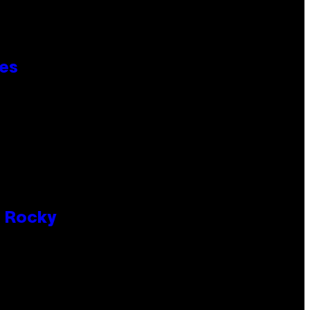
ies
P Rocky