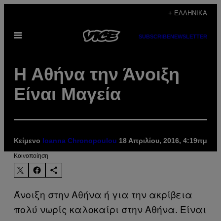
Μετάβαση
+ ΕΛΛΗΝΙΚΆ
στο
Ανοίξτε
περιεχόμενο
SUBSCRIBE
NEWSLETTER
το
μενού
Η Αθήνα την Άνοιξη
Είναι Μαγεία
Κείμενο
Ioanna Chronopoulou
18 Απριλίου, 2016, 4:19πμ
Kοινοποίηση
Άνοιξη στην Αθήνα ή για την ακρίβεια
πολύ νωρίς καλοκαίρι στην Αθήνα. Είναι