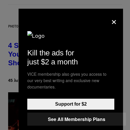
×
PHOTO BY SCOTT LEGATO/GETTY IMAGES
4 Shoegaze Songs to Listen to if
Kill the ads for
You Don’t Know if You Like
just $2 a month
Shoegaze
VICE membership also gives you access to
our very best writing and exclusive new
45 λεπτά πριν
Κείμενο
Stephen Andrew Galiher
documentaries.
Support for $2
See All Membership Plans