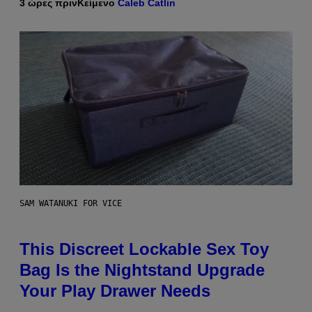
3 ώρες πριν
Κείμενο
Caleb Catlin
SAM WATANUKI FOR VICE
This Discreet Lockable Sex Toy
Bag Is the Nightstand Upgrade
Your Play Drawer Needs