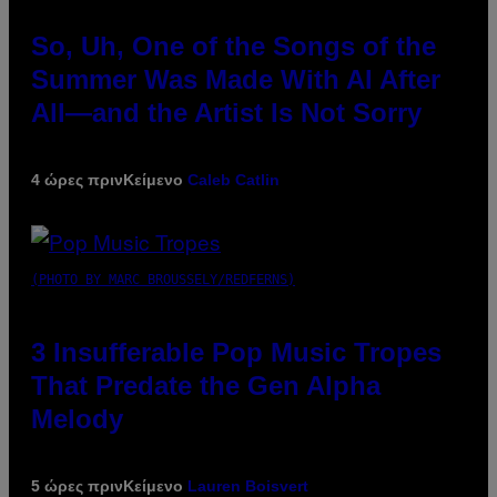
So, Uh, One of the Songs of the
Summer Was Made With AI After
All—and the Artist Is Not Sorry
4 ώρες πριν
Κείμενο
Caleb Catlin
(PHOTO BY MARC BROUSSELY/REDFERNS)
3 Insufferable Pop Music Tropes
That Predate the Gen Alpha
Melody
5 ώρες πριν
Κείμενο
Lauren Boisvert