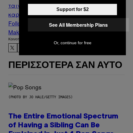
ταινίες
Βραβεία
βραβείο
διάκριση
Όσ
Support for $2
καρ
Πορνοστάρ
Τεό
υποψηφιότητα
Follow Us On Discover
See All Membership Plans
Make Us Preferred In Top Stories
Kοινοποίηση
Or, continue for free
ΠΕΡΙΣΣΌΤΕΡΑ ΣΑΝ ΑΥΤΌ
(PHOTO BY JO HALE/GETTY IMAGES)
The Entire Emotional Spectrum
of Having a Sibling Can Be