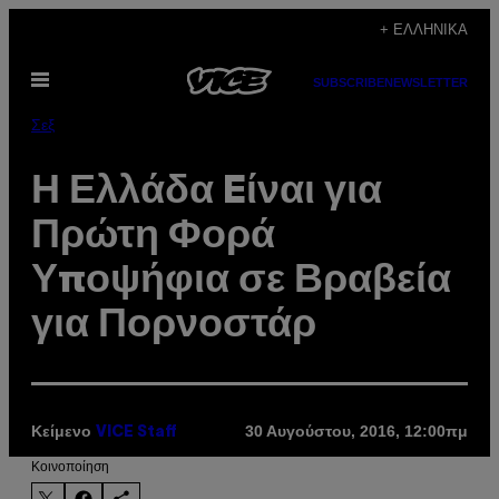
Μετάβαση
+ ΕΛΛΗΝΙΚΆ
στο
Ανοίξτε
περιεχόμενο
SUBSCRIBE
NEWSLETTER
το
μενού
Σεξ
Η Ελλάδα Eίναι για
Πρώτη Φορά
Υποψήφια σε Βραβεία
για Πορνοστάρ
Κείμενο
30 Αυγούστου, 2016, 12:00πμ
VICE Staff
Kοινοποίηση