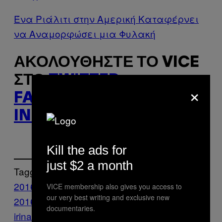
Ένα Ριάλιτι στην Αμερική Καταφέρνει
να Αναμορφώσει μια Φυλακή
ΑΚΟΛΟΥΘΉΣΤΕ ΤΟ VICE
ΣΤΟ
TWITTER
,
×
FACEBOOK
ΚΑΙ
INSTAGRAM
.
Kill the ads for
just $2 a month
Tagged:
2016
Culture
DDF
DDF Awards
VICE membership also gives you access to
our very best writing and exclusive new
2016
INA
News
NSFW
porn
Porno
Sex
S
documentaries.
irina
Stuff
Vice Blog
αισθησιακές