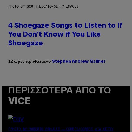
PHOTO BY SCOTT LEGATO/GETTY IMAGES
4 Shoegaze Songs to Listen to if
You Don’t Know if You Like
Shoegaze
Κείμενο
12 ώρες πριν
Stephen Andrew Galiher
ΠΕΡΙΣΣΌΤΕΡΑ ΑΠΌ ΤΟ
VICE
(PHOTO BY ROBERTO PANUCCI – CORBIS/CORBIS VIA GETTY