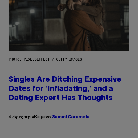
PHOTO: PIXELSEFFECT / GETTY IMAGES
Singles Are Ditching Expensive
Dates for ‘Infladating,’ and a
Dating Expert Has Thoughts
Κείμενο
4 ώρες πριν
Sammi Caramela