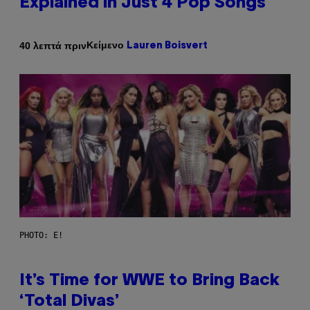
Explained in Just 4 Pop Songs
Κείμενο
40 λεπτά πριν
Lauren Boisvert
PHOTO: E!
It’s Time for WWE to Bring Back
‘Total Divas’