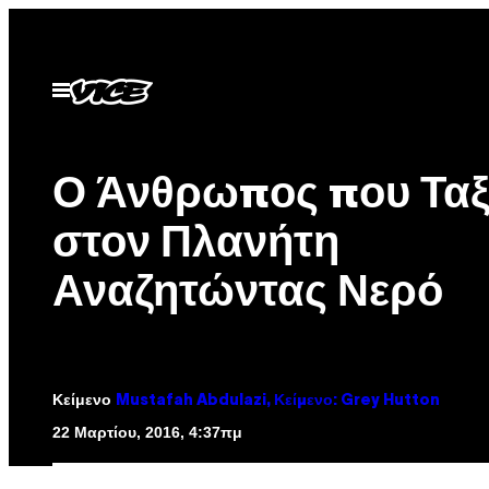
Μετάβαση
στο
περιεχόμενο
Ανοίξτε
το
μενού
Ο Άνθρωπος που Ταξ
στον Πλανήτη
Αναζητώντας Νερό
Κείμενο
Mustafah Abdulazi, Κείμενο: Grey Hutton
22 Μαρτίου, 2016, 4:37πμ