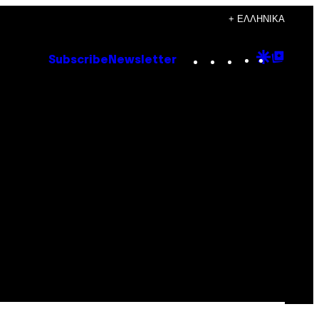
+ ΕΛΛΗΝΙΚΆ
Instagram
TikTok
YouTube
Google
Goog
Subscribe
Newsletter
Discove
Top
Posts