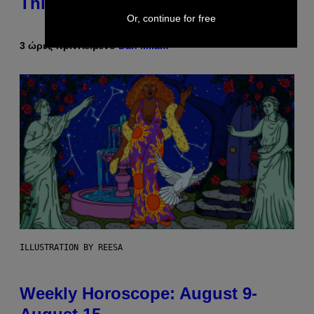
This Year
Or, continue for free
3 ώρες πριν
Κείμενο
Dan Milam
ILLUSTRATION BY REESA
Weekly Horoscope: August 9-