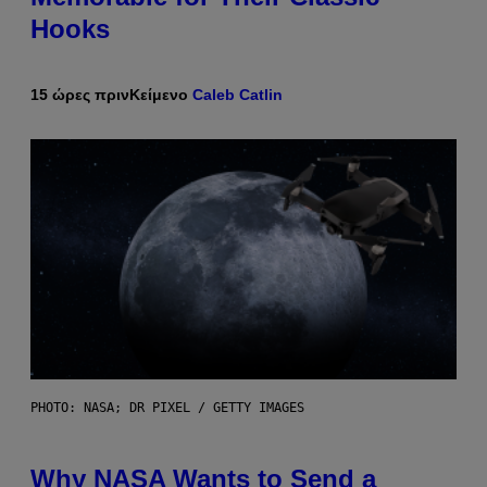
Hooks
15 ώρες πριν
Κείμενο
Caleb Catlin
PHOTO: NASA; DR PIXEL / GETTY IMAGES
Why NASA Wants to Send a