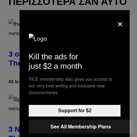
ΠΕΡΙΣΣΌΤΕΡΑ ΣΑΝ ΑΥΤΌ
×
PHOTO BY JAMIE MCCARTHY/WIREIMAGE
3 of the Best Alt-Rock Television
Kill the ads for
Theme Songs of the 2000s
just $2 a month
VICE membership also gives you access to
43 λεπτά πριν
Κείμενο
Dan Milam
our very best writing and exclusive new
documentaries.
PHOTO BY TIM RONEY/GETTY IMAGES
Support for $2
See All Membership Plans
3 No-Skip Pop Albums Turning 30