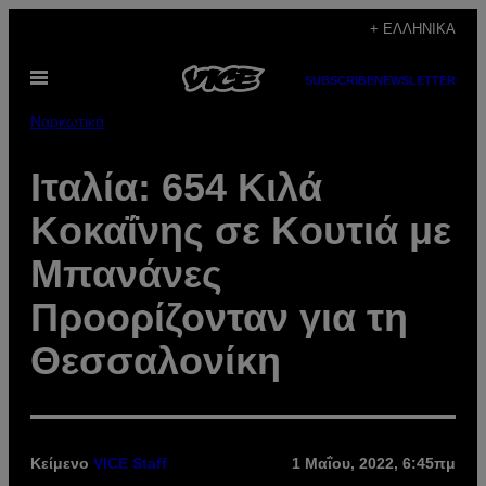
Μετάβαση
+ ΕΛΛΗΝΙΚΆ
στο
Ανοίξτε
περιεχόμενο
SUBSCRIBE
NEWSLETTER
το
μενού
Ναρκωτικά
Ιταλία: 654 Kιλά
Kοκαΐνης σε Kουτιά με
Μπανάνες
Προορίζονταν για τη
Θεσσαλονίκη
Κείμενο
VICE Staff
1 Μαΐου, 2022, 6:45πμ