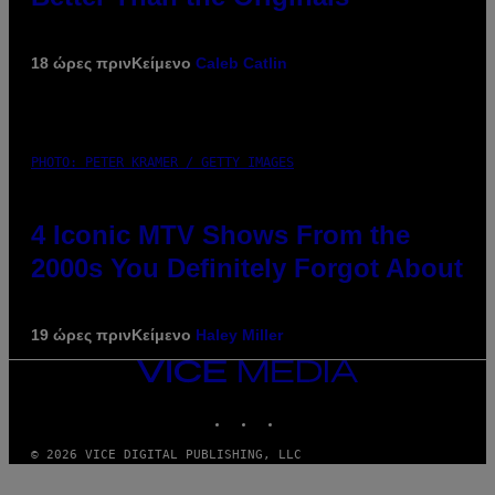
18 ώρες πριν
Κείμενο
Caleb Catlin
PHOTO: PETER KRAMER / GETTY IMAGES
4 Iconic MTV Shows From the
2000s You Definitely Forgot About
19 ώρες πριν
Κείμενο
Haley Miller
VICE
MEDIA
INSTAGRAM
TIKTOK
YOUTUBE
© 2026 VICE DIGITAL PUBLISHING, LLC