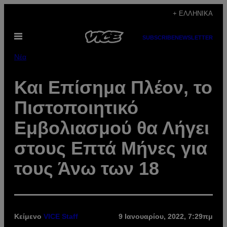
Μετάβαση
+ ΕΛΛΗΝΙΚΆ
στο
Ανοίξτε
περιεχόμενο
SUBSCRIBE
NEWSLETTER
το
μενού
Νέα
Και Επίσημα Πλέον, το
Πιστοποιητικό
Εμβολιασμού θα Λήγει
στους Επτά Μήνες για
τους Άνω των 18
Κείμενο
VICE Staff
9 Ιανουαρίου, 2022, 7:29πμ