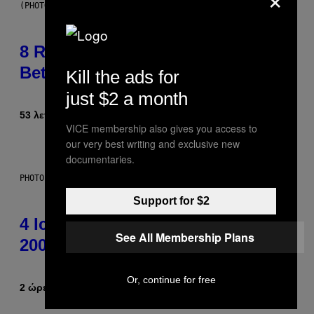
(PHOTO BY EBET ROBERTS/REDFERNS)
8 R&B Covers That Might Just Be
Better Than the Originals
Kill the ads for
just $2 a month
53 λεπτά πριν
Κείμενο
Caleb Catlin
VICE membership also gives you access to
our very best writing and exclusive new
documentaries.
PHOTO: PETER KRAMER / GETTY IMAGES
Support for $2
4 Iconic MTV Shows From the
See All Membership Plans
2000s You Definitely Forgot About
Or, continue for free
2 ώρες πριν
Κείμενο
Haley Miller