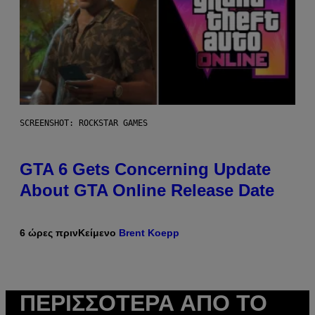
SCREENSHOT: ROCKSTAR GAMES
GTA 6 Gets Concerning Update
About GTA Online Release Date
6 ώρες πριν
Κείμενο
Brent Koepp
ΠΕΡΙΣΣΌΤΕΡΑ ΑΠΌ ΤΟ