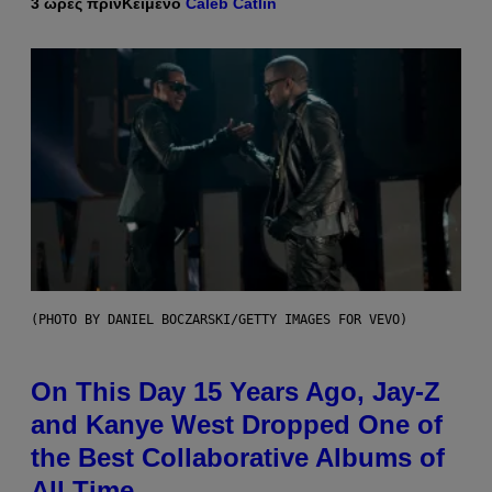
3 ώρες πριν
Κείμενο
Caleb Catlin
(PHOTO BY DANIEL BOCZARSKI/GETTY IMAGES FOR VEVO)
On This Day 15 Years Ago, Jay-Z
and Kanye West Dropped One of
the Best Collaborative Albums of
All Time