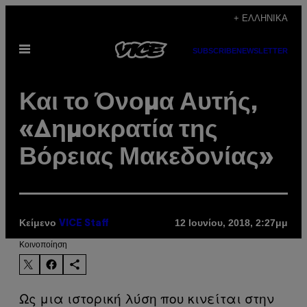
Μετάβαση
+ ΕΛΛΗΝΙΚΆ
στο
Ανοίξτε
περιεχόμενο
SUBSCRIBE
NEWSLETTER
το
μενού
Και το Όνομα Αυτής,
«Δημοκρατία της
Βόρειας Μακεδονίας»
Κείμενο
12 Ιουνίου, 2018, 2:27μμ
VICE Staff
Kοινοποίηση
Ως μια ιστορική λύση που κινείται στην