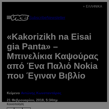
Μετάβαση
+ ΕΛΛΗΝΙΚΆ
στο
Ανοίξτε
Subscribe
Newsletter
περιεχόμενο
το
μενού
«Kakorizikh na Eisai
gia Panta» –
Μπινελίκια Καψούρας
από Ένα Παλιό Nokia
που Έγιναν Βιβλίο
Κείμενο
Αντώνης Κωνσταντάρας
21 Φεβρουαρίου, 2018, 5:34πμ
Kοινοποίηση