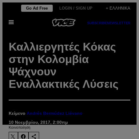
Μετάβαση
Go Ad Free
LOGIN / SIGN UP
+ ΕΛΛΗΝΙΚΆ
στο
Ανοίξτε
περιεχόμενο
SUBSCRIBE
NEWSLETTER
το
μενού
Καλλιεργητές Κόκας
στην Κολομβία
Ψάχνουν
Εναλλακτικές Λύσεις
Κείμενο
Andrés Bermúdez Liévano
10 Νοεμβρίου, 2017, 2:00πμ
Kοινοποίηση