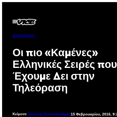
Μετάβαση
στο
περιεχόμενο
Ανοίξτε
το
μενού
Διασκέδαση
Οι πιο «Καμένες»
Ελληνικές Σειρές που
Έχουμε Δει στην
Τηλεόραση
Κείμενο
15 Φεβρουαρίου, 2016, 9
Αντώνης Κωνσταντάρας