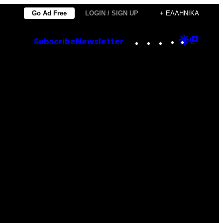
Go Ad Free
LOGIN / SIGN UP
+ ΕΛΛΗΝΙΚΆ
Instagram
TikTok
YouTube
Google
Goog
Subscribe
Newsletter
Discove
Top
Posts