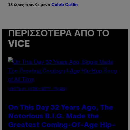
Κείμενο
13 ώρες πριν
Caleb Catlin
ΠΕΡΙΣΣΌΤΕΡΑ ΑΠΌ ΤΟ
VICE
(PHOTO BY NITRO/GETTY IMAGES)
On This Day 32 Years Ago, The
Notorious B.I.G. Made the
Greatest Coming-Of-Age Hip-