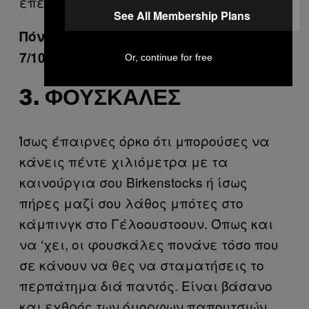
επείγοντα και την αντιβίωση.
See All Membership Plans
Πόνος: 7/10 Ταλαιπωρία: 9/10 Κόστος:
7/10
Or, continue for free
3. ΦΟΥΣΚΆΛΕΣ
Ίσως έπαιρνες όρκο ότι μπορούσες να
κάνεις πέντε χιλιόμετρα με τα
καινούργια σου Birkenstocks ή ίσως
πήρες μαζί σου λάθος μπότες στο
κάμπινγκ στο Γέλοουστοουν. Όπως και
να ‘χει, οι φουσκάλες πονάνε τόσο που
σε κάνουν να θες να σταματήσεις το
περπάτημα διά παντός. Είναι βάσανο
και εχθρός των όμορφων παπουτσιών.