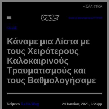
Μετάβαση
+ ΕΛΛΗΝΙΚΆ
στο
Ανοίξτε
περιεχόμενο
SUBSCRIBE
NEWSLETTER
το
μενού
Health
Κάναμε μια Λίστα με
τους Χειρότερους
Καλoκαιρινούς
Τραυματισμούς και
τους Βαθμολογήσαμε
Κείμενο
24 Ιουνίου, 2021, 6:23μμ
Katie Way