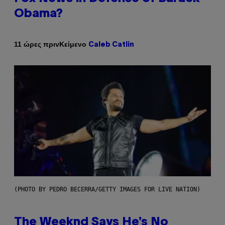
Obama?
Κείμενο
11 ώρες πριν
Caleb Catlin
(PHOTO BY PEDRO BECERRA/GETTY IMAGES FOR LIVE NATION)
The Weeknd Says He’s No