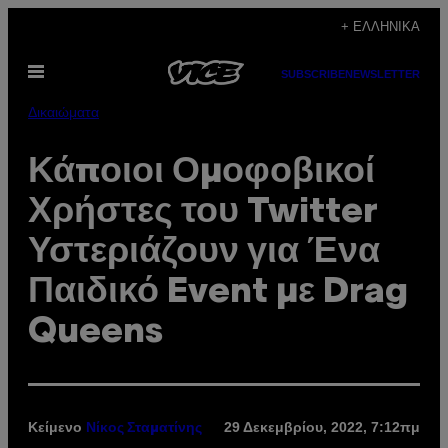
Μετάβαση
+ ΕΛΛΗΝΙΚΆ
στο
Ανοίξτε
περιεχόμενο
SUBSCRIBE
NEWSLETTER
το
μενού
Δικαιώματα
Κάποιοι Ομοφοβικοί
Χρήστες του Twitter
Υστεριάζουν για Ένα
Παιδικό Event με Drag
Queens
Κείμενο
29 Δεκεμβρίου, 2022, 7:12πμ
Νίκος Σταματίνης