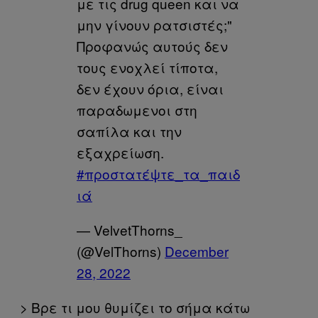
με τις drug queen και να
μην γίνουν ρατσιστές;"
Προφανώς αυτούς δεν
τους ενοχλεί τίποτα,
δεν έχουν όρια, είναι
παραδωμενοι στη
σαπίλα και την
εξαχρείωση.
#προστατέψτε_τα_παιδ
ιά
— VelvetThorns_
(@VelThorns)
December
28, 2022
> Βρε τι μου θυμίζει το σήμα κάτω