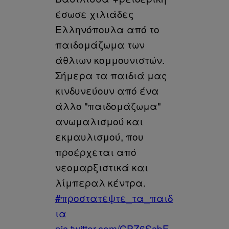
έσωσε χιλιάδες
Ελληνόπουλα από το
παιδομάζωμα των
άθλιων κομμουνιστών.
Σήμερα τα παιδιά μας
κινδυνεύουν από ένα
άλλο "παιδομάζωμα"
ανωμαλισμού και
εκμαυλισμού, που
προέρχεται από
νεομαρξιστικά και
λίμπεραλ κέντρα.
#προστατεψτε_τα_παιδ
ια
pic.twitter.com/CPZ6ScbE