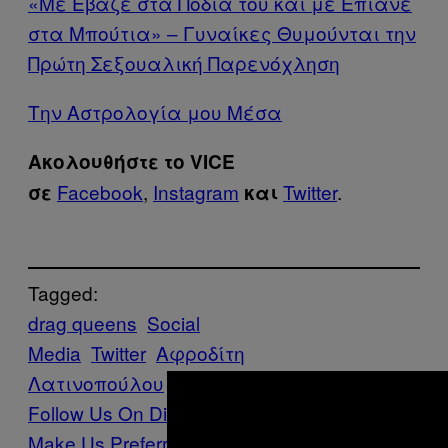
«Με Έβαζε στα Πόδια του και με Έπιανε
στα Μπούτια» – Γυναίκες Θυμούνται την
Πρώτη Σεξουαλική Παρενόχληση
Την Αστρολογία μου Μέσα
Ακολουθήστε το VICE
Facebook
,
Instagram
Twitter
.
σε
και
Tagged:
drag queens
Social
Media
Twitter
Αφροδίτη
Λατινοπούλου
Θεσσαλονίκη
ομοφοβία
Follow Us On Discover
Make Us Preferred In Top Stories