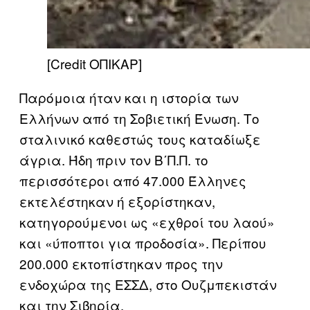
[Credit ΟΠΙΚΑΡ]
Παρόμοια ήταν και η ιστορία των
Ελλήνων από τη Σοβιετική Ένωση. Το
σταλινικό καθεστώς τους καταδίωξε
άγρια. Ήδη πριν τον Β΄Π.Π. το
περισσότεροι από 47.000 Έλληνες
εκτελέστηκαν ή εξορίστηκαν,
κατηγορούμενοι ως «εχθροί του λαού»
και «ύποπτοι για προδοσία». Περίπου
200.000 εκτοπίστηκαν προς την
ενδοχώρα της ΕΣΣΔ, στο Ουζμπεκιστάν
και την Σιβηρία.