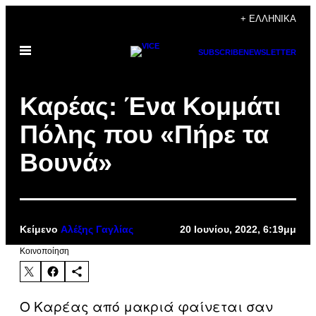
Μετάβαση
+ ΕΛΛΗΝΙΚΆ
στο
Ανοίξτε
περιεχόμενο
SUBSCRIBE
NEWSLETTER
το
μενού
Καρέας: Ένα Κομμάτι
Πόλης που «Πήρε τα
Βουνά»
Κείμενο
Αλέξης Γαγλίας
20 Ιουνίου, 2022, 6:19μμ
Kοινοποίηση
Ο Καρέας από μακριά φαίνεται σαν