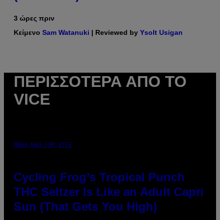
3 ώρες πριν
Κείμενο
Sam Watanuki
| Reviewed by
Ysolt Usigan
ΠΕΡΙΣΣΌΤΕΡΑ ΑΠΌ ΤΟ
VICE
MAHA HAQ FOR VICE
Cycling Frog’s Tropical Punch
THC Seltzer Is Like an Adult Capri
Sun (That Gets You High)