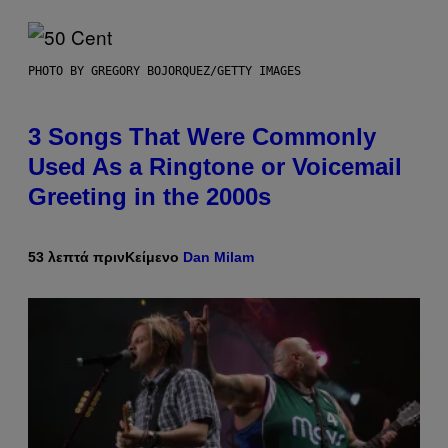
PHOTO BY GREGORY BOJORQUEZ/GETTY IMAGES
3 Songs That Were Commonly
Used As a Ringtone or Voicemail
Greeting in the 2000s
53 λεπτά πριν
Κείμενο
Dan Milam