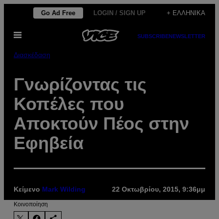
Μετάβαση
Go Ad Free
LOGIN / SIGN UP
+ ΕΛΛΗΝΙΚΆ
στο
Ανοίξτε
περιεχόμενο
SUBSCRIBE
NEWSLETTER
το
μενού
Διασκέδαση
Γνωρίζοντας τις
Κοπέλες που
Αποκτούν Πέος στην
Εφηβεία
Κείμενο
Mark Wilding
22 Οκτωβρίου, 2015, 9:36μμ
Kοινοποίηση