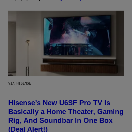
VIA HISENSE
Hisense’s New U6SF Pro TV Is
Basically a Home Theater, Gaming
Rig, And Soundbar In One Box
(Deal Alert!)