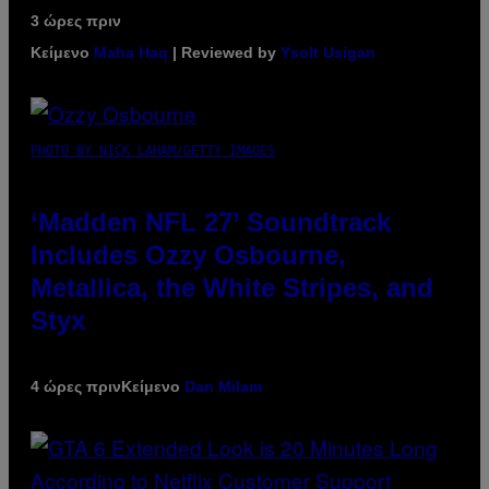
3 ώρες πριν
Κείμενο
Maha Haq
| Reviewed by
Ysolt Usigan
PHOTO BY NICK LAHAM/GETTY IMAGES
‘Madden NFL 27’ Soundtrack
Includes Ozzy Osbourne,
Metallica, the White Stripes, and
Styx
4 ώρες πριν
Κείμενο
Dan Milam