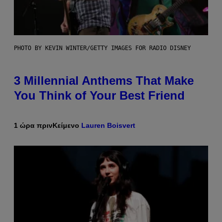
PHOTO BY KEVIN WINTER/GETTY IMAGES FOR RADIO DISNEY
3 Millennial Anthems That Make
You Think of Your Best Friend
1 ώρα πριν
Κείμενο
Lauren Boisvert