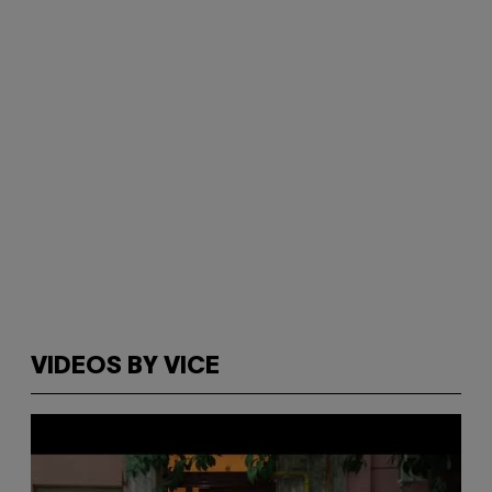
VIDEOS BY VICE
P
l
a
y
v