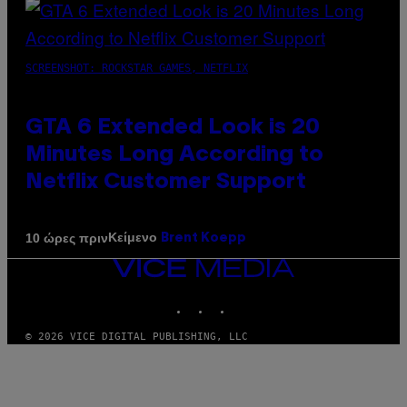
SCREENSHOT: ROCKSTAR GAMES, NETFLIX
GTA 6 Extended Look is 20
Minutes Long According to
Netflix Customer Support
Κείμενο
10 ώρες πριν
Brent Koepp
VICE
MEDIA
INSTAGRAM
TIKTOK
YOUTUBE
© 2026 VICE DIGITAL PUBLISHING, LLC