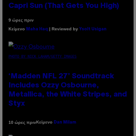
Capri Sun (That Gets You High)
9 ώρες πριν
Κείμενο
| Reviewed by
Maha Haq
Ysolt Usigan
PHOTO BY NICK LAHAM/GETTY IMAGES
‘Madden NFL 27’ Soundtrack
Includes Ozzy Osbourne,
Metallica, the White Stripes, and
Styx
Κείμενο
10 ώρες πριν
Dan Milam