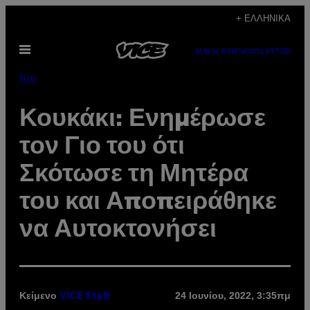
Μετάβαση
+ ΕΛΛΗΝΙΚΆ
στο
Ανοίξτε
περιεχόμενο
SUBSCRIBE
NEWSLETTER
το
μενού
Νέα
Κουκάκι: Ενημέρωσε
τον Γιο του ότι
Σκότωσε τη Μητέρα
του και Αποπειράθηκε
να Αυτοκτονήσει
Κείμενο
24 Ιουνίου, 2022, 3:35πμ
VICE Staff