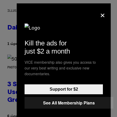
×
ILLUSTRATION BY REESA.
Daily Horoscope: August 7, 2026
Kill the ads for
Κείμενο
1 ώρα πριν
Ashley Fike
just $2 a month
VICE membership also gives you access to
our very best writing and exclusive new
PHOTO BY GREGORY BOJORQUEZ/GETTY IMAGES
documentaries.
3 Songs That Were Commonly
Support for $2
Used As a Ringtone or Voicemail
Greeting in the 2000s
See All Membership Plans
Κείμενο
6 ώρες πριν
Dan Milam