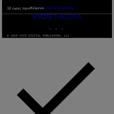
Κείμενο
12 ώρες πριν
Denny Connolly
VICE
MEDIA
INSTAGRAM
TIKTOK
YOUTUBE
© 2026 VICE DIGITAL PUBLISHING, LLC