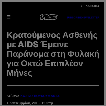
Μετάβαση
+ ΕΛΛΗΝΙΚΆ
στο
Ανοίξτε
περιεχόμενο
SUBSCRIBE
NEWSLETTER
το
μενού
Κρατούμενος Ασθενής
με AIDS Έμεινε
Παράνομα στη Φυλακή
για Οκτώ Επιπλέον
Μήνες
Κείμενο
ΚΩΣΤΑΣ ΚΟΥΚΟΥΜΑΚΑΣ
1 Σεπτεμβρίου, 2016, 1:00πμ