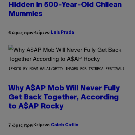
Hidden in 500-Year-Old Chilean
Mummies
Κείμενο
6 ώρες πριν
Luis Prada
(PHOTO BY NOAM GALAI/GETTY IMAGES FOR TRIBECA FESTIVAL)
Why A$AP Mob Will Never Fully
Get Back Together, According
to A$AP Rocky
Κείμενο
7 ώρες πριν
Caleb Catlin