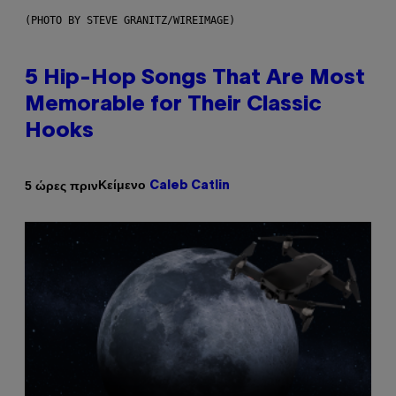
(PHOTO BY STEVE GRANITZ/WIREIMAGE)
5 Hip-Hop Songs That Are Most
Memorable for Their Classic
Hooks
Κείμενο
5 ώρες πριν
Caleb Catlin