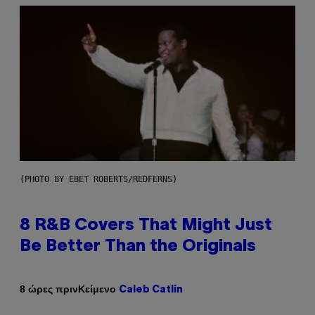
(PHOTO BY EBET ROBERTS/REDFERNS)
8 R&B Covers That Might Just
Be Better Than the Originals
Κείμενο
8 ώρες πριν
Caleb Catlin