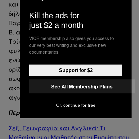
και τη ζωή του ασθενούς-κρατούμενου»,
δήλωσε ο συνήγορος του 36χρονου,
Kill the ads for
Παρασκευάς Σπυράτος. Ο κρατούμενος
just $2 a month
B. αποφυλακίστηκε την περασμένη
VICE membership also gives you access to
Τρίτη. Παρέμεινε στις ελληνικές
our very best writing and exclusive new
φυλακές για οκτώ ολόκληρους μήνες,
documentaries.
ενώ, σύμφωνα με όσα η νομοθεσία
ορίζει, θα έπρεπε να βρίσκεται εκτός
Support for $2
σωφρονιστικών ιδρυμάτων και να
See All Membership Plans
ακολουθεί αδιάλειπτη αντιρετροϊκή
αγωγή.
Or, continue for free
Περισσότερα από το VICE
Σεξ, Γεωγραφία και Αγγλικά: Τι
Μαθαίνουν οι Μαθητές στην Ευρώπη που