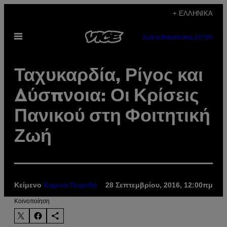
Μετάβαση
+ ΕΛΛΗΝΙΚΆ
στο
Ανοίξτε
περιεχόμενο
SUBSCRIBE
NEWSLETTER
το
μενού
Ταχυκαρδία, Ρίγος και
Δύσπνοια: Οι Κρίσεις
Πανικού στη Φοιτητική
Ζωή
Κείμενο
28 Σεπτεμβρίου, 2016, 12:00πμ
Κορίνα Πετρίδη
Kοινοποίηση