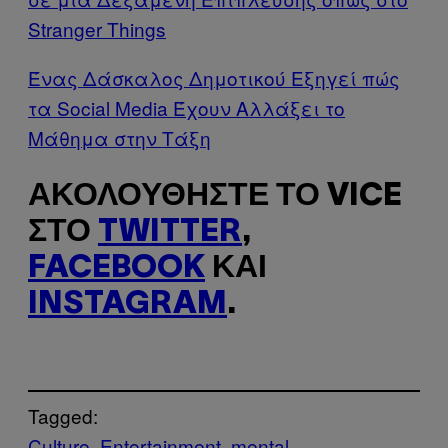
Stranger Things
Ένας Δάσκαλος Δημοτικού Εξηγεί πώς
τα Social Media Έχουν Αλλάξει το
Mάθημα στην Tάξη
ΑΚΟΛΟΥΘΉΣΤΕ ΤΟ VICE
ΣΤΟ
TWITTER
,
FACEBOOK
ΚΑΙ
INSTAGRAM
.
Tagged:
Culture
Entertainment
mental