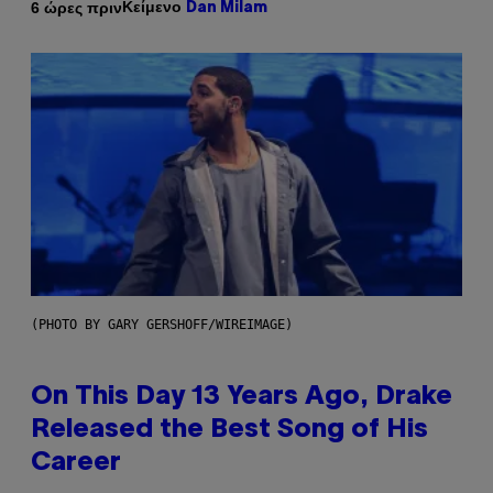
Κείμενο
6 ώρες πριν
Dan Milam
(PHOTO BY GARY GERSHOFF/WIREIMAGE)
On This Day 13 Years Ago, Drake
Released the Best Song of His
Career