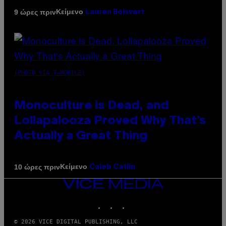
Κείμενο
9 ώρες πριν
Lauren Boisvert
(PHOTO VIA T-MOBILE)
Monoculture is Dead, and
Lollapalooza Proved Why That’s
Actually a Great Thing
Κείμενο
10 ώρες πριν
Caleb Catlin
VICE
MEDIA
INSTAGRAM
TIKTOK
YOUTUBE
© 2026 VICE DIGITAL PUBLISHING, LLC