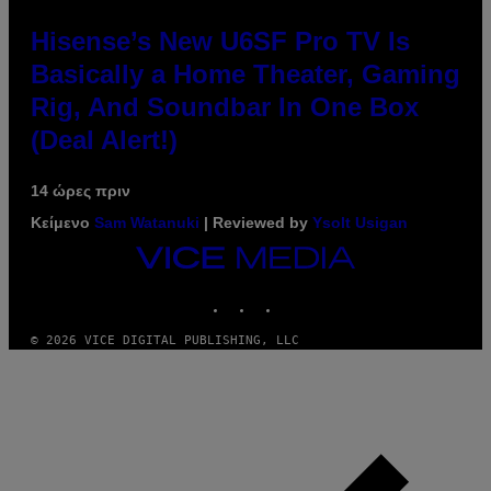
Hisense’s New U6SF Pro TV Is
Basically a Home Theater, Gaming
Rig, And Soundbar In One Box
(Deal Alert!)
14 ώρες πριν
Κείμενο
Sam Watanuki
| Reviewed by
Ysolt Usigan
VICE
MEDIA
INSTAGRAM
TIKTOK
YOUTUBE
© 2026 VICE DIGITAL PUBLISHING, LLC