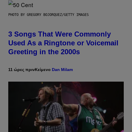
PHOTO BY GREGORY BOJORQUEZ/GETTY IMAGES
3 Songs That Were Commonly
Used As a Ringtone or Voicemail
Greeting in the 2000s
11 ώρες πριν
Κείμενο
Dan Milam