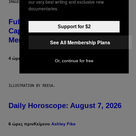
our very best writing and exclusive new
IMAGE: NICK DOVE
documentaries.
Fully-Automated Luxury Space
Support for $2
Capitalism—This Week on VICE:
Members Only
See All Membership Plans
4 ώρες πριν
Κείμενο
Emma Garland
Or, continue for free
ILLUSTRATION BY REESA.
Daily Horoscope: August 7, 2026
6 ώρες πριν
Κείμενο
Ashley Fike