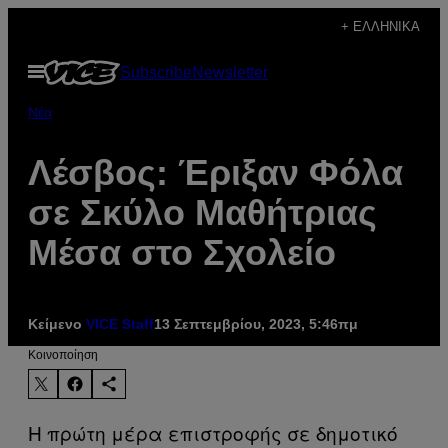
Μετάβαση
+ ΕΛΛΗΝΙΚΆ
στο
Ανοίξτε
Subscribe
Newsletter
περιεχόμενο
το
μενού
Νέα
Λέσβος: Έριξαν Φόλα
σε Σκύλο Μαθήτριας
Μέσα στο Σχολείο
Κείμενο
VICE Staff
13 Σεπτεμβρίου, 2023, 5:46πμ
Kοινοποίηση
Η πρώτη μέρα επιστροφής σε δημοτικό