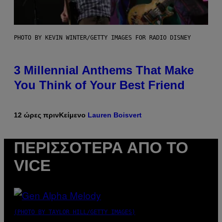
PHOTO BY KEVIN WINTER/GETTY IMAGES FOR RADIO DISNEY
3 Millennial Anthems That Make
You Think of Your Best Friend
12 ώρες πριν
Κείμενο
Lauren Boisvert
ΠΕΡΙΣΣΌΤΕΡΑ ΑΠΌ ΤΟ
VICE
(PHOTO BY TAYLOR HILL/GETTY IMAGES)