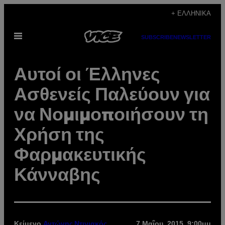
Μετάβαση
+ ΕΛΛΗΝΙΚΆ
στο
Ανοίξτε
περιεχόμενο
SUBSCRIBE
NEWSLETTER
το
μενού
Αυτοί οι Έλληνες
Ασθενείς Παλεύουν για
να Νομιμοποιήσουν τη
Χρήση της
Φαρμακευτικής
Κάνναβης
Κείμενο
7 Μαΐου, 2015, 9:00μμ
Αντώνης Ντινιακός