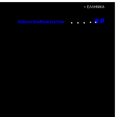
+ ΕΛΛΗΝΙΚΆ
Instagram
TikTok
YouTube
Google
Goog
Subscribe
Newsletter
Discove
Top
Posts