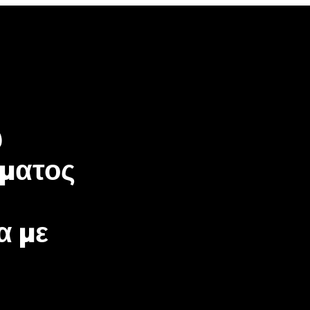
υ
ματος
α με