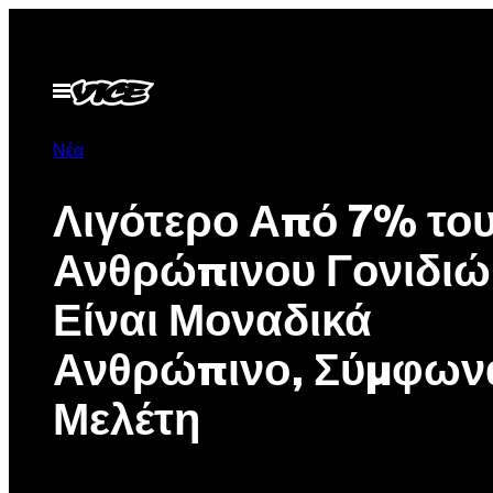
Μετάβαση
στο
περιεχόμενο
Ανοίξτε
το
μενού
Νέα
Λιγότερο Από 7% το
Ανθρώπινου Γονιδιώ
Είναι Μοναδικά
Ανθρώπινο, Σύμφων
Μελέτη