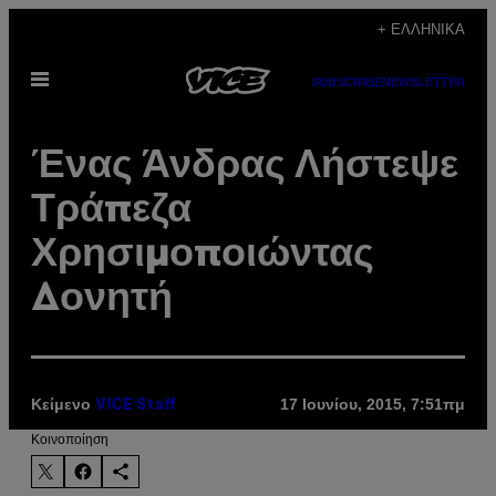
Μετάβαση
+ ΕΛΛΗΝΙΚΆ
στο
Ανοίξτε
περιεχόμενο
SUBSCRIBE
NEWSLETTER
το
μενού
Ένας Άνδρας Λήστεψε
Τράπεζα
Χρησιμοποιώντας
Δονητή
Κείμενο
17 Ιουνίου, 2015, 7:51πμ
VICE Staff
Kοινοποίηση