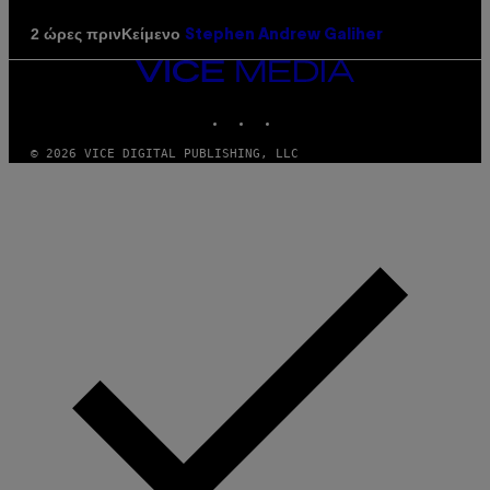
Κείμενο
2 ώρες πριν
Stephen Andrew Galiher
VICE
MEDIA
INSTAGRAM
TIKTOK
YOUTUBE
© 2026 VICE DIGITAL PUBLISHING, LLC