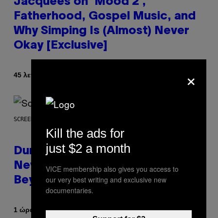
Jacquees on ‘Mood 2’,
Fatherhood, Gospel Music, and
Why Simping Is (Almost) Never
Okay [Exclusive]
×
Κείμενο
45 λεπτά πριν
Caleb Catlin
SCREENSHOT: WIZARDS OF THE COAST
Kill the ads for
just $2 a month
Dungeons and Dragons – Every
New Tool Announced for D&D
VICE membership also gives you access to
our very best writing and exclusive new
Beyond
documentaries.
Κείμενο
1 ώρα πριν
Denny Connolly