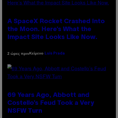
A SpaceX Rocket Crashed Into
the Moon. Here’s What the
Impact Site Looks Like Now.
Κείμενο
2 ώρες πριν
Luis Prada
69 Years Ago, Abbott and
Costello’s Feud Took a Very
NSFW Turn