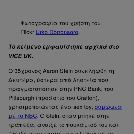
Φωτογραφία του χρήστη του
Flickr
Urko Dorronsoro
.
Το κείμενο εμφανίστηκε αρχικά στο
VICE UK.
Ο 35χρονος Aaron Stein συνελήφθη τη
Δευτέρα, ύστερα από ληστεία που
πραγματοποίησε στην PNC Bank, του
Pittsburgh (προάστιο του Crafton),
χρησιμοποιώντας ένα sex toy,
σύμφωνα
με το NBC
. Ο Stein, όταν μπήκε στην
τράπεζα, άνοιξε το πουκάμισό του και
έδειξε στον ταμία τα καλώδια με τα