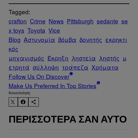
Tagged:
crafton
Crime
News
Pittsburgh
sedante
se
x toys
Toyota
Vice
Blog
Αστυνομία
βόμβα
δονητής
εκρηκτι
κός
μηχανισμός
Έκρηξη
ληστεία
ληστής
μ
ετρητά
σύλληψη
τράπεζα
Χρήματα
Follow Us On Discover
Make Us Preferred In Top Stories
Kοινοποίηση
ΠΕΡΙΣΣΌΤΕΡΑ ΣΑΝ ΑΥΤΌ