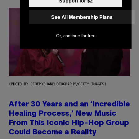
Support for $2
See All Membership Plans
Or, continue for free
(PHOTO BY JEREMYCHANPHOTOGRAPHY/GETTY IMAGES)
After 30 Years and an ‘Incredible
Healing Process,’ New Music
From This Iconic Hip-Hop Group
Could Become a Reality