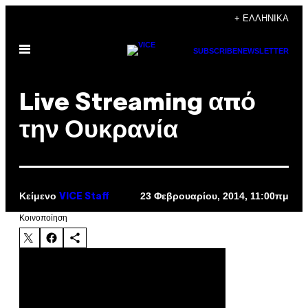
Μετάβαση
+ ΕΛΛΗΝΙΚΆ
στο
Ανοίξτε
περιεχόμενο
SUBSCRIBE
NEWSLETTER
το
μενού
Live Streaming από
την Ουκρανία
Κείμενο
23 Φεβρουαρίου, 2014, 11:00πμ
VICE Staff
Kοινοποίηση