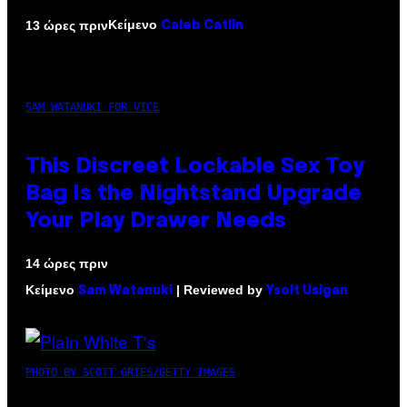
Κείμενο
13 ώρες πριν
Caleb Catlin
SAM WATANUKI FOR VICE
This Discreet Lockable Sex Toy
Bag Is the Nightstand Upgrade
Your Play Drawer Needs
14 ώρες πριν
Κείμενο
| Reviewed by
Sam Watanuki
Ysolt Usigan
PHOTO BY SCOTT GRIES/GETTY IMAGES