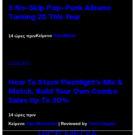
3 No-Skip Pop-Punk Albums
Turning 20 This Year
Κείμενο
14 ώρες πριν
Dan Milam
FLESHLIGHT
How To Stack Fleshlight’s Mix &
Match, Build Your Own Combo
Sales Up To 30%
14 ώρες πριν
Κείμενο
| Reviewed by
Sam Watanuki
Ysolt Usigan
VICE