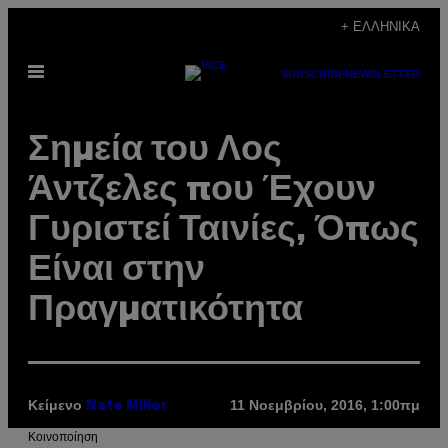
Μετάβαση
+ ΕΛΛΗΝΙΚΆ
στο
Ανοίξτε
περιεχόμενο
SUBSCRIBE
NEWSLETTER
το
μενού
Σημεία του Λος
Άντζελες που Έχουν
Γυριστεί Ταινίες, Όπως
Είναι στην
Πραγματικότητα
Κείμενο
11 Νοεμβρίου, 2016, 1:00πμ
Nate Miller
Kοινοποίηση