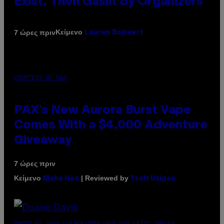
Exist, Then Gaslit by Organizers
Κείμενο
7 ώρες πριν
Lauren Boisvert
COURTESY OF PAX
PAX’s New Aurora Burst Vape
Comes With a $4,000 Adventure
Giveaway
7 ώρες πριν
Κείμενο
| Reviewed by
Maha Haq
Ysolt Usigan
PHOTO BY JOHN LOCHER/POOL/AFP VIA GETTY IMAGES