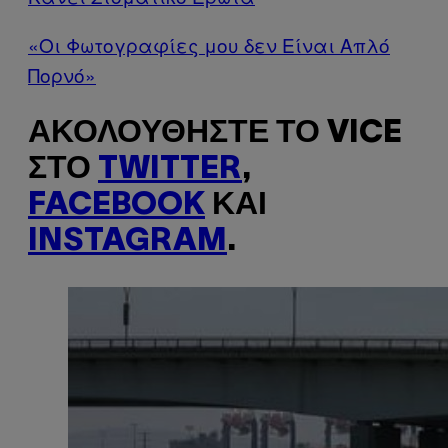
«Οι Φωτογραφίες μου δεν Είναι Απλό
Πορνό»
ΑΚΟΛΟΥΘΉΣΤΕ ΤΟ VICE
ΣΤΟ
TWITTER
,
FACEBOOK
ΚΑΙ
INSTAGRAM
.