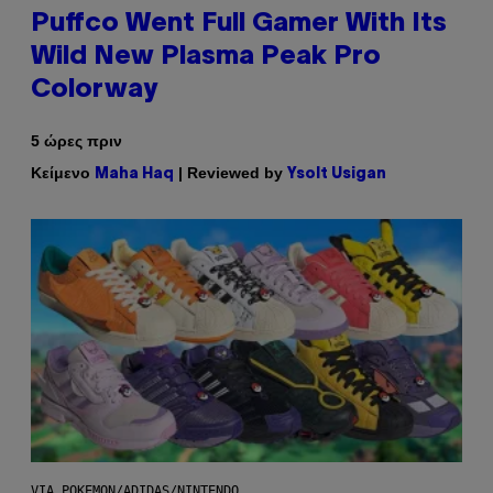
Puffco Went Full Gamer With Its
Wild New Plasma Peak Pro
Colorway
5 ώρες πριν
Κείμενο
| Reviewed by
Maha Haq
Ysolt Usigan
VIA POKEMON/ADIDAS/NINTENDO