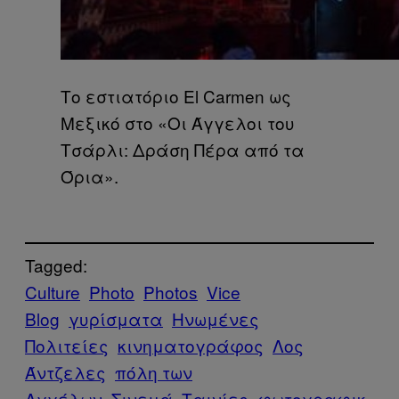
Το εστιατόριο El Carmen ως
Μεξικό στο «Οι Άγγελοι του
Τσάρλι: Δράση Πέρα από τα
Όρια».
Tagged:
Culture
Photo
Photos
Vice
Blog
γυρίσματα
Ηνωμένες
Πολιτείες
κινηματογράφος
Λος
Άντζελες
πόλη των
Αγγέλων
Σινεμά
Ταινίες
φωτογραφικ