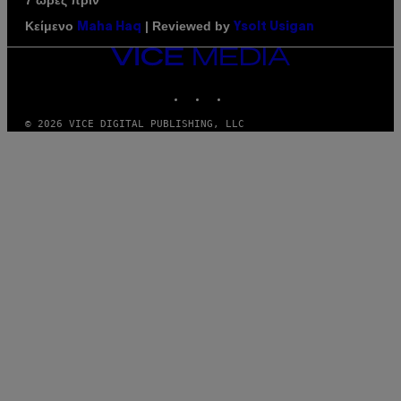
7 ώρες πριν
Κείμενο
| Reviewed by
Maha Haq
Ysolt Usigan
VICE
MEDIA
INSTAGRAM
TIKTOK
YOUTUBE
© 2026 VICE DIGITAL PUBLISHING, LLC