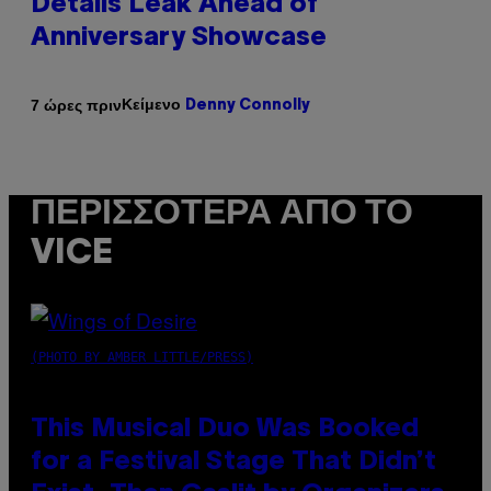
Details Leak Ahead of
Anniversary Showcase
Κείμενο
7 ώρες πριν
Denny Connolly
ΠΕΡΙΣΣΌΤΕΡΑ ΑΠΌ ΤΟ
VICE
(PHOTO BY AMBER LITTLE/PRESS)
This Musical Duo Was Booked
for a Festival Stage That Didn’t