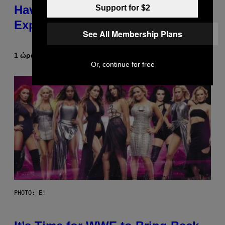
Having a Sibling Can Be
Support for $2
Explained in Just 4 Pop Songs
See All Membership Plans
1 ώρα πριν
Κείμενο
Lauren Boisvert
Or, continue for free
PHOTO: E!