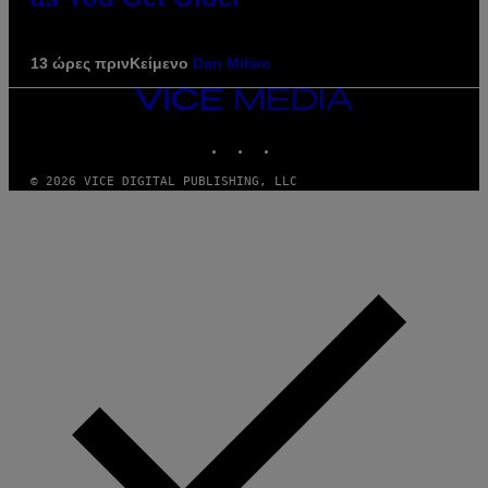
13 ώρες πριν
Κείμενο
Dan Milam
VICE
MEDIA
INSTAGRAM
TIKTOK
YOUTUBE
© 2026 VICE DIGITAL PUBLISHING, LLC