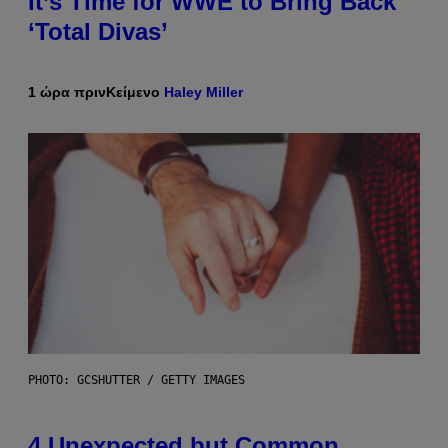
It’s Time for WWE to Bring Back
‘Total Divas’
1 ώρα πριν
Κείμενο
Haley Miller
PHOTO: GCSHUTTER / GETTY IMAGES
4 Unexpected but Common