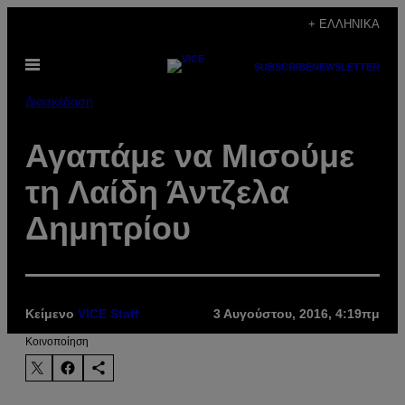
Μετάβαση
+ ΕΛΛΗΝΙΚΆ
στο
Ανοίξτε
περιεχόμενο
SUBSCRIBE
NEWSLETTER
το
μενού
Διασκέδαση
Αγαπάμε να Μισούμε
τη Λαίδη Άντζελα
Δημητρίου
Κείμενο
VICE Staff
3 Αυγούστου, 2016, 4:19πμ
Kοινοποίηση