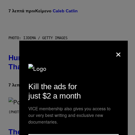
7 λεπτά πριν
Κείμενο
Caleb Catlin
PHOTO: IJDEMA / GETTY IMAGES
×
Humans Aren’t the Only Animals
That Keep Pets, New Study Finds
Kill the ads for
7 λεπτά πριν
Κείμενο
Luis Prada
just $2 a month
VICE membership also gives you access to
(PHOTO BY JO HALE/GETTY IMAGES)
our very best writing and exclusive new
documentaries.
The Entire Emotional Spectrum of