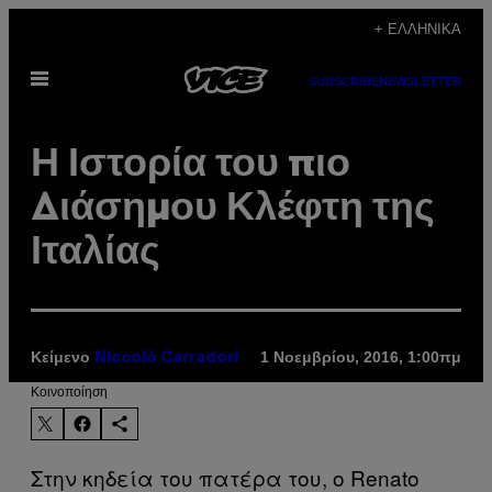
Μετάβαση
+ ΕΛΛΗΝΙΚΆ
στο
Ανοίξτε
περιεχόμενο
SUBSCRIBE
NEWSLETTER
το
μενού
Η Ιστορία του πιο
Διάσημου Κλέφτη της
Ιταλίας
Κείμενο
1 Νοεμβρίου, 2016, 1:00πμ
Niccolò Carradori
Kοινοποίηση
Στην κηδεία του πατέρα του, ο Renato