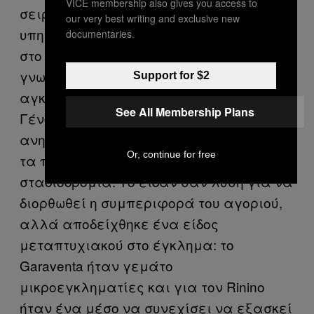
VICE membership also gives you access to
σειρά αδικημάτων, οι κοινωνικές
our very best writing and exclusive new
υπηρεσίες αποφάσισαν να τον στείλουν
documentaries.
στο εκπαιδευτικό πλοίο Garaventa. Το πιο
γνωστό ιταλικό εκπαιδευτικό πλοίο,
Support for $2
αγκυροβολημένο στο λιμάνι της
See All Membership Plans
Γένοβας, ήταν αναμορφωτήριο για
ανηλίκους με στόχο να προσανατολίσει
Or, continue for free
τα παιδιά προς μια ναυτική
σταδιοδρομία. Το είδαν σαν λύση για να
διορθωθεί η συμπεριφορά του αγοριού,
αλλά αποδείχθηκε ένα είδος
μεταπτυχιακού στο έγκλημα: το
Garaventa ήταν γεμάτο
μικροεγκληματίες και για τον Rinino
ήταν ένα μέσο να συνεχίσει να εξασκεί