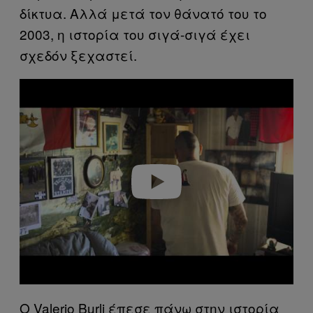
δίκτυα. Αλλά μετά τον θάνατό του το
2003, η ιστορία του σιγά-σιγά έχει
σχεδόν ξεχαστεί.
P
l
a
y
v
i
d
e
o
Ο Valerio Burli έπεσε πάνω στην ιστορία