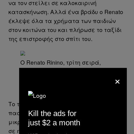
να τον στείλει σε καλοκαιρινή
κατασκήνωση. Αλλά ένα βράδυ ο Renato
έκλεψε όλα τα χρήματα των παιδιών
στον κοιτώνα του και πλήρωσε το ταξίδι
της επιστροφής στο σπίτι του.
Ο Renato Rinino, τρίτη σειρά,
πρώτος από τα αριστερά, κατά
×
τη διάρκεια της παραμονής του
στη θερινή κατασκήνωση
Το ταλέντο του σύντομα έγινε
πασίγνωστο στον κόσμο των
Kill the ads for
μικροαδικημάτων στη Savona και έτσι,
just $2 a month
σε ηλικία 11 ετών, ύστερα από μια