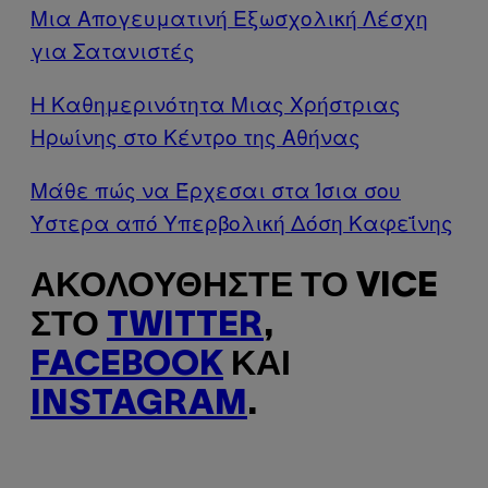
Mια Απογευματινή Εξωσχολική Λέσχη
για Σατανιστές
Η Καθημερινότητα Μιας Χρήστριας
Ηρωίνης στο Κέντρο της Αθήνας
Μάθε πώς να Έρχεσαι στα Ίσια σου
Ύστερα από Υπερβολική Δόση Καφεΐνης
ΑΚΟΛΟΥΘΉΣΤΕ ΤΟ VICE
ΣΤΟ
TWITTER
,
FACEBOOK
ΚΑΙ
INSTAGRAM
.