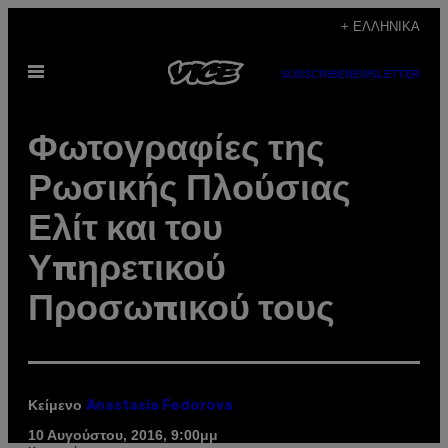
Μετάβαση
+ ΕΛΛΗΝΙΚΆ
στο
Ανοίξτε
περιεχόμενο
SUBSCRIBE
NEWSLETTER
το
μενού
Φωτογραφίες της
Ρωσικής Πλούσιας
Ελίτ και του
Υπηρετικού
Προσωπικού τους
Κείμενο
Anastasia Fedorova
10 Αυγούστου, 2016, 9:00μμ