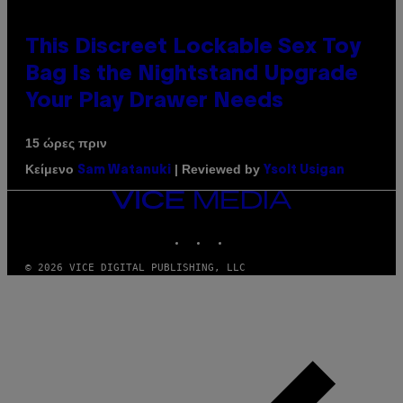
This Discreet Lockable Sex Toy
Bag Is the Nightstand Upgrade
Your Play Drawer Needs
15 ώρες πριν
Κείμενο
| Reviewed by
Sam Watanuki
Ysolt Usigan
VICE
MEDIA
INSTAGRAM
TIKTOK
YOUTUBE
© 2026 VICE DIGITAL PUBLISHING, LLC