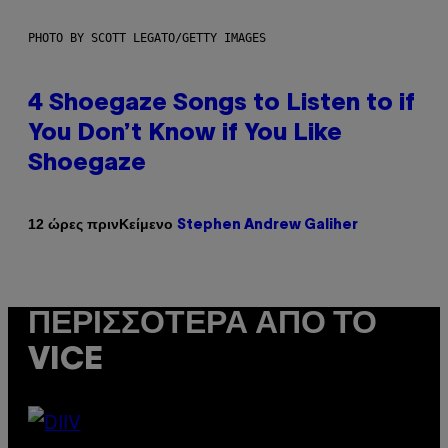
PHOTO BY SCOTT LEGATO/GETTY IMAGES
4 Shoegaze Songs to Listen to if
You Don’t Know if You Like
Shoegaze
Κείμενο
12 ώρες πριν
Stephen Andrew Galiher
ΠΕΡΙΣΣΌΤΕΡΑ ΑΠΌ ΤΟ
VICE