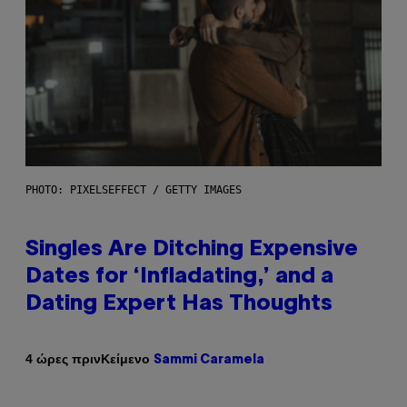
PHOTO: PIXELSEFFECT / GETTY IMAGES
Singles Are Ditching Expensive
Dates for ‘Infladating,’ and a
Dating Expert Has Thoughts
Κείμενο
4 ώρες πριν
Sammi Caramela