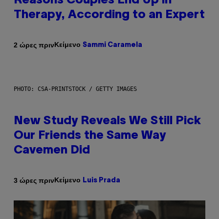
Reasons Couples End Up in
Therapy, According to an Expert
Κείμενο
2 ώρες πριν
Sammi Caramela
PHOTO: CSA-PRINTSTOCK / GETTY IMAGES
New Study Reveals We Still Pick
Our Friends the Same Way
Cavemen Did
Κείμενο
3 ώρες πριν
Luis Prada