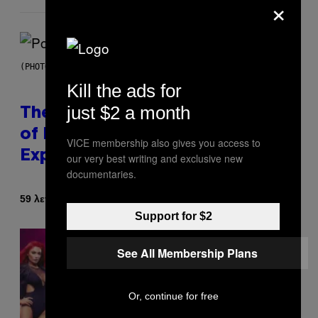
×
(PHOTO BY JO HALE/GETTY IMAGES)
Kill the ads for
just $2 a month
The Entire Emotional Spectrum
of Having a Sibling Can Be
VICE membership also gives you access to
Explained in Just 4 Pop Songs
our very best writing and exclusive new
documentaries.
Κείμενο
59 λεπτά πριν
Lauren Boisvert
Support for $2
See All Membership Plans
Or, continue for free